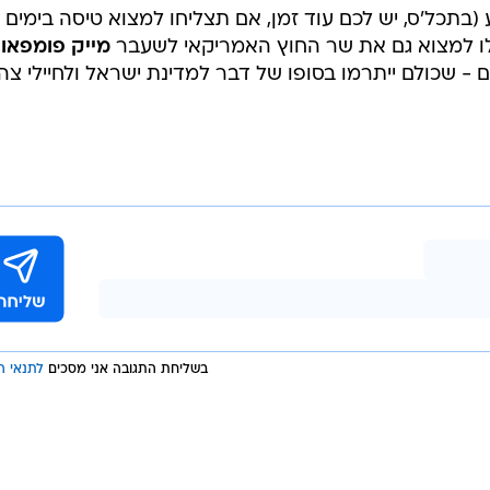
זמר בן ה-53 ייקח חלק כולל ארוחת ערב יוקרתית, אליה יגיעו עשירי הממלכה, שיי
אוקטובר
ויזכו, בסופו של דבר, גם להופעה של
גולן
,
ה וישיר את להיטו "עם ישראל חי", אחד הלהיטים המזוהים
(בתכל'ס, יש לכם עוד זמן, אם תצליחו למצוא טיסה בימים
כלו למצוא גם את שר החוץ האמריקאי לשעבר
מייק פומפאו
,
- שכולם ייתרמו בסופו של דבר למדינת ישראל ולחיילי צה"