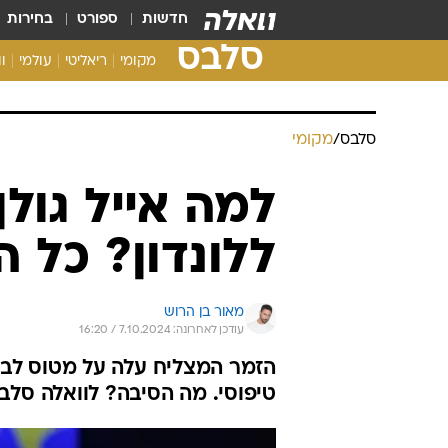
חדשות
ספורט
בחירות
סלבס
מקומי
ריאליטי
עולמי
ו
סלבס
/
מקומי
למה אייל גול