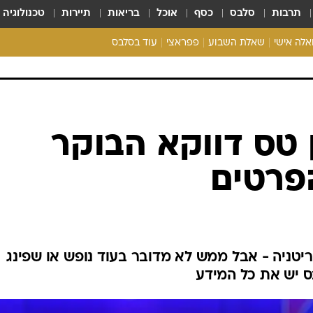
תרבות
סלבס
כסף
אוכל
בריאות
תיירות
טכנולוגיה
ואלה אישי
שאלת השבוע
פפראצי
עוד בסלבס
ריאליטי צ'ק
אונלי פאן
בית המלוכה
כל הכתבות
רכלו לנו
ן טס דווקא הבוקר