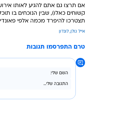
/
אייל גולן בהופעה (ארכיון)
אלוני מור
האירוע שבו ה
מארוחת ערב עשירה, ישמעו
סיפורים מ-7 ב
הישראלי היחיד שהוזמן לאירוע, שיעל
ביותר עם המלחמה הנוכחית.
אם תרצו גם אתם להגיע לאותו אירוע 
קשוחים כאלו), שבין הנוכחים בו תו
תצטרכו להיפרד מכמה אלפי פאונדים 
אייל גולן
לונדון
טרם התפרסמו תגובות