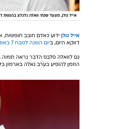
אייל גולן, מצעד שנתי וואלה גלגלצ בהגשת דלית רצ'שטר, 
אייל גולן
ידוע כאדם חובב חופשות, אב
דווקא היום, ב
יום השנה לטבח 7 באוקטובר
גם לוואלה סלבס הדבר נראה תמוה במ
הוזמן להופיע בערב גאלה בארמון בלו