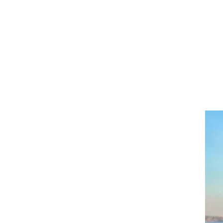
ת
" -
ק