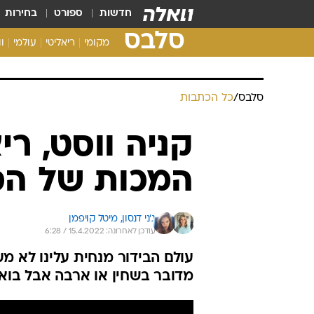
חדשות
ספורט
בחירות
סלבס
מקומי
ריאליטי
עולמי
ו
סלבס
/
כל הכתבות
קניה ווסט, רי