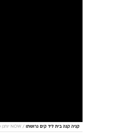
המכות של הס
ג'ני דנסון, 
מיטל קויפמן
עודכן לאחרונה: 15.4.2022 / 6:28
עולם הבידור מנחית עלינו לא מע
מדובר בשחין או ארבה אבל בואו,