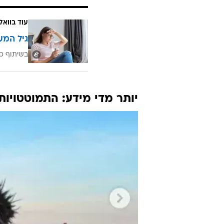
הזוג הנוכחי של קרדשיאן ומי שספג 
אחריו איומים חוזרים ונשנים
ופוסטים
ווסט מפעילות ליממה והוא החליט לט
דיפרסיה עמה הוא מתמודד, אבל כפי ש
"זה שאתה מתמודד עם מחלת נפש, לא
להכות סלבס אחרים ויחזור לעשות את
לוותר.
עוד בוואל
גיל המע
בשיתוף כ
יותר מדי מידע: התמוטטויות