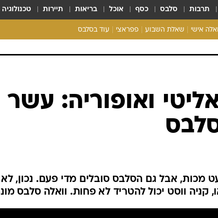
תרבות
סלבס
כסף
אוכל
בריאות
תיירות
טכנולוגיה
ואלה אישי
שאלת השבוע
פפראצי
עוד בסלבס
ריאליטי צ'ק
אונלי פאן
בית המלוכה
כל הכתבות
רכלו לנו
אליטי ואופוריה: עשר