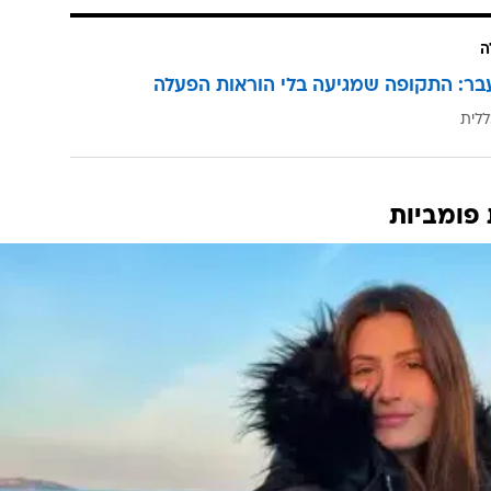
את האש המירבית מקניה.
 שלכל הפחות עוררו תמיהה
,
אינסטגרם החליטה להשעות
א
פל בעצמו. נכון, הוא דיבר לא פעם על החיים לצד המאניה
דיווידסון אמר באחד המונולוגים שנשא ב"סטרדיי נייט לייב
 אומר שאתה יכול להתנהג כמו חמור". נקווה שווסט יפסי
 מה שהוא טוב בו: מוזיקה. רק מוזיקה, על האופנה אפשר
ה
בר: התקופה שמגיעה בלי הוראות הפעלה
ללית
 פומביות