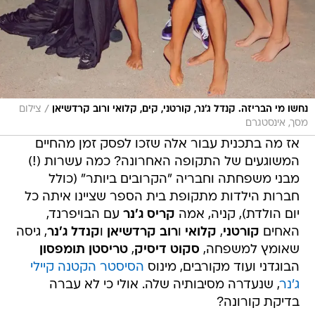
/
נחשו מי הבריזה. קנדל ג'נר, קורטני, קים, קלואי ורוב קרדשיאן
צילום
מסך, אינסטגרם
אז מה בתכנית עבור אלה שזכו לפסק זמן מהחיים
המשוגעים של התקופה האחרונה? כמה עשרות (!)
מבני משפחתה וחבריה "הקרובים ביותר" (כולל
חברות הילדות מתקופת בית הספר שציינו איתה כל
יום הולדת), קניה, אמה
קריס ג'נר
עם הבויפרנד,
האחים
קורטני
,
קלואי
ו
רוב קרדשיאן
ו
קנדל ג'נר
, גיסה
שאומץ למשפחה,
סקוט דיסיק
,
טריסטן תומפסון
הבוגדני ועוד מקורבים, מינוס
הסיסטר הקטנה קיילי
ג'נר
, שנעדרה מסיבותיה שלה. אולי כי לא עברה
בדיקת קורונה?