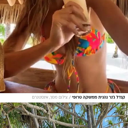
/
קנדל ג'נר נהנית ממשקה טרופי
צילום מסך, אינסטגרם