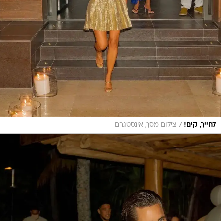
/
לחייך, קים!
צילום מסך, אינסטגרם