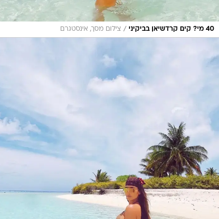
/
40 מי? קים קרדשיאן בביקיני
צילום מסך, אינסטגרם