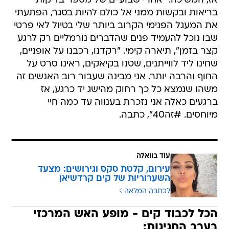
אז, המשיכה: "אחרי שבועיים של מספר בדיקות
בריאות ובקשות ממני אל כולם להיות בסגר, הפתעתי
את המעגל הפנימי הקרוב ביותר שלי בטיול לאי פרטי
שבו נוכל להעמיד פנים שהדברים נורמליים רק לרגע
קצר בזמן", תיארה קימי. "רקדנו, רכבנו על אופניים,
שחינו ליד לווייתנים, שטנו בקיאקים, ראינו סרט על
החוף והרבה יותר. אני מבינה שעבור רוב האנשים זה
משהו שנמצא כל כך רחוק מהישג יד כרגע, אז
ברגעים כאלה אני נזכרת בענווה עד כמה חיי
מיוחסים. #זה40", כתבה.
עוד בוואלה
עירום, קלטת סקס וגירושים: מצעד
השערוריות של קים קרדשיאן
לכתבה המלאה
הכל לכבוד קים - מופע האש המרכזי
בערב החגיגות: