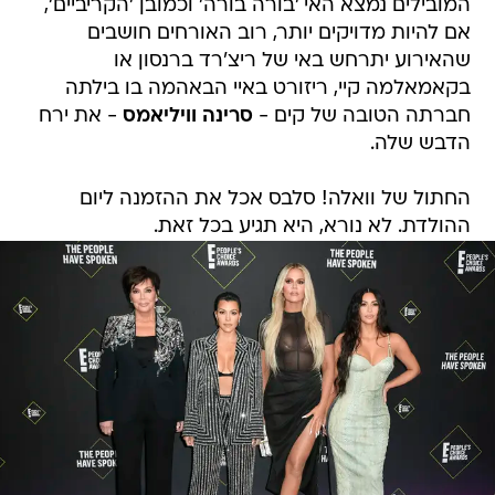
המובילים נמצא האי 'בורה בורה' וכמובן 'הקריביים',
אם להיות מדויקים יותר, רוב האורחים חושבים
שהאירוע יתרחש באי של ריצ'רד ברנסון או
בקאמאלמה קיי, ריזורט באיי הבאהמה בו בילתה
חברתה הטובה של קים -
סרינה וויליאמס
- את ירח
הדבש שלה.
החתול של וואלה! סלבס אכל את ההזמנה ליום
ההולדת. לא נורא, היא תגיע בכל זאת.