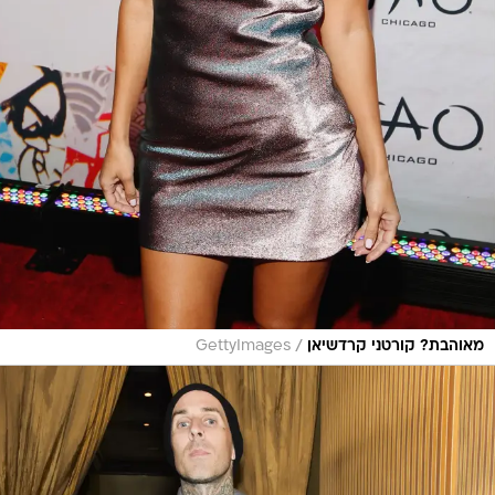
/
מאוהבת? קורטני קרדשיאן
GettyImages