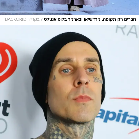
/
חברים רק תקופה. קרדשיאן ובארקר בלוס אנג'לס
בקריד, BACKGRID