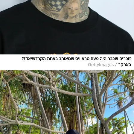
זוכרים שכבר היה פעם טראוויס שמאוהב באחת הקרדשיאנ'ז?
/
בארקר
GettyImages