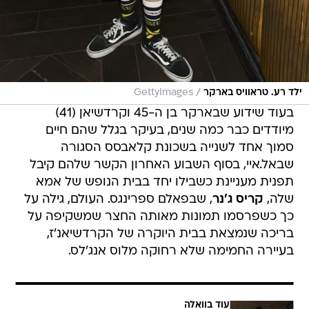
/
ילד רע. טראוויס בארקר
GettyImages
בעוד שידוע שבארקר בן ה-45 וקרדשיאן (41)
מיודדים כבר כמה שנים, בעיקר בגלל שהם חיים
סמוך אחד לשנייה בשכונת קלאבסס הסגורה
שבאל.איי, בסוף השבוע האחרון הקשר שלהם קיבל
תפנית מעניינת כשבילו יחד בבית הנופש של אמא
שלה,
קריס ג'נר
, שבפאלם ספרינגס. העולם, גילה על
כך כשפרסמו תמונות מאותה החצר שמשקיפה על
בריכה שנמצאת בבית היוקרה של הקרדשיאנ'ז,
בעיירה החמימה שלא רחוקה מלוס אנג'לס.
עוד בוואלה