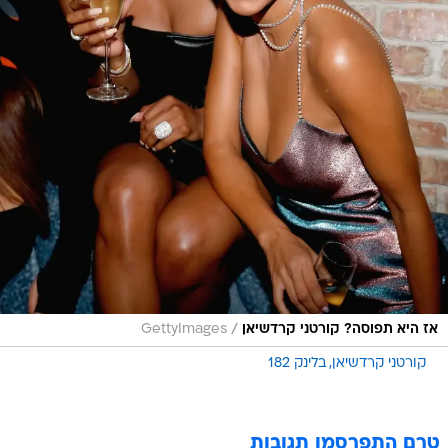
/
אז היא תפוסה? קורטני קרדשיאן
GettyImages
קורטני קרדשיאן
בלינק 182
טרם התפרסמו תגובות