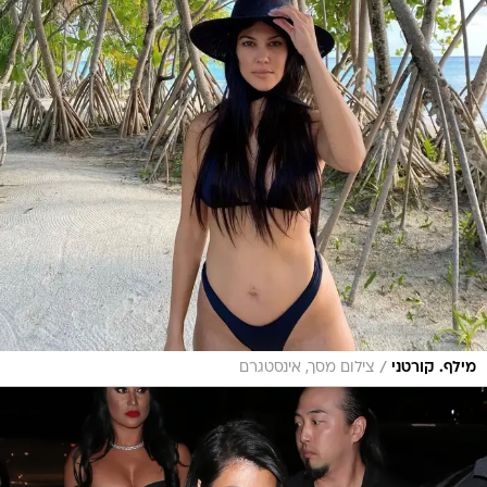
/
מילף. קורטני
צילום מסך, אינסטגרם