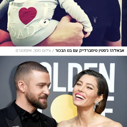
/
אבאל'ה! ג'סטין טימברלייק עם בנו הבכור
צילום מסך, אינסטגרם