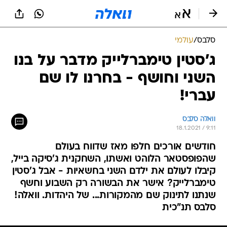
סלבס
/
עולמי
ג'סטין טימברלייק מדבר על בנו
השני וחושף - בחרנו לו שם
עברי!
וואלה סלבס
18.1.2021 / 9:11
חודשים אורכים חלפו מאז שדווח בעולם
שהפופסטאר הלוהט ואשתו, השחקנית ג'סיקה בייל,
קיבלו לעולם את ילדם השני בחשאיות - אבל ג'סטין
טימברלייק? אישר את הבשורה רק השבוע וחשף
שנתנו לתינוק שם מהמקורות... של היהדות. וואלה!
סלבס תנ"כית