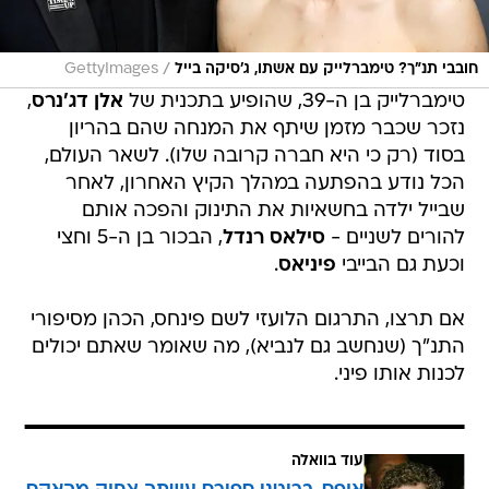
/
חובבי תנ"ך? טימברלייק עם אשתו, ג'סיקה בייל
GettyImages
טימברלייק בן ה-39, שהופיע בתכנית של
אלן דג'נרס
,
נזכר שכבר מזמן שיתף את המנחה שהם בהריון
בסוד (רק כי היא חברה קרובה שלו). לשאר העולם,
הכל נודע בהפתעה במהלך הקיץ האחרון, לאחר
שבייל ילדה בחשאיות את התינוק והפכה אותם
להורים לשניים -
סילאס רנדל
, הבכור בן ה-5 וחצי
וכעת גם הבייבי
פיניאס
.
אם תרצו, התרגום הלועזי לשם פינחס, הכהן מסיפורי
התנ"ך (שנחשב גם לנביא), מה שאומר שאתם יכולים
לכנות אותו פיני.
עוד בוואלה