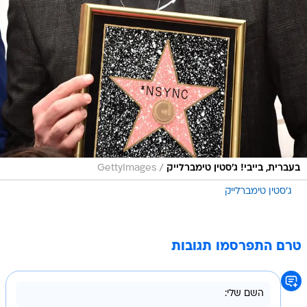
/
בעברית, בייבי! ג'סטין טימברלייק
GettyImages
ג'סטין טימברלייק
טרם התפרסמו תגובות