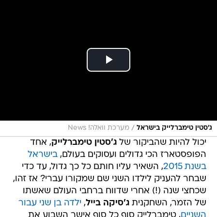
/
ג'סטין טימברלייק בישראל
מערכת וואלה! News
יכול להיות שהביקור של
ג'סטין טימברלייק
, אחד
הפופסטארז הכי גדולים ועסוקים בעולם,
בישראל
בשנת 2015
, השאיר עליו חותם כל כך גדול, עד כדי
שבחר להעניק לילדו השני שם שמקורו עברי? אז זהו,
שכחצי שנה (!) אחרי שדווח ברחבי העולם שאשתו
של הזמר, השחקנית
ג'סיקה בייל
,
ילדה בן שני עבור
השניים
, טימברלייק סוף כל סוף אישר השבוע את