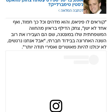
אופס, בריטני ספירס עשתה צחוק מהאקס
ג'סטין טימברלייק?
לכתבה המלאה
"קוראים לו פיניאס, והוא מדהים וכל כך חמוד, ואף
אחד לא ישן", צחק הדילף בראיון מהחווה
המשפחתית שלו במונטנה, שם הם העבירו את רוב
השנה האחרונה בבידוד חברתי, "אבל אנחנו נרגשים,
לא יכולנו להיות מאושרים ואסירי תודה יותר".