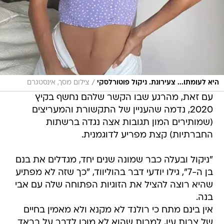
/
היא לעומתו... צעירונת. ניקול פוטורלסקי
צילום מסך, אינסטגרם
עם זאת, מהרגע שבו הקשר שלהם נחשף בקיץ
2020, נדמה שהעניין של התקשורת והמעריצים
(שמותירים המון תגובות אצה נגדה ברשתות
החברתיות) קצת מפריע לדוגמנית.
"ניקול ובעלה כבר שמונה שנים יחד, מגדלים את בנם
בן ה-7", גילו יודעי דבר בהוליווד, "כך שזה לא מפתיע
שהיא רוצה להציל את הזוגיות הפתוחה שלה עם אבי
בנה.
אין בינם מתח כי רולנד לא מקנא ולא מאמין בחיים
של צרות עין, למרות שהוא לא מוכן לדבר על בראד