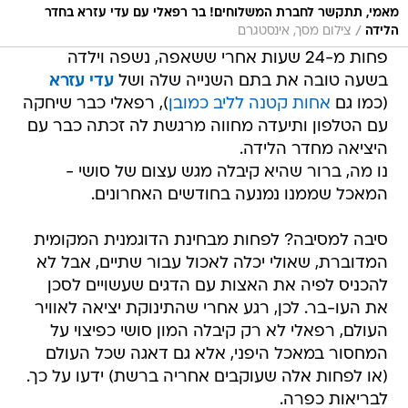
מאמי, תתקשר לחברת המשלוחים! בר רפאלי עם עדי עזרא בחדר
/
הלידה
צילום מסך, אינסטגרם
פחות מ-24 שעות אחרי ששאפה, נשפה וילדה
בשעה טובה את בתם השנייה שלה ושל
עדי עזרא
(כמו גם
אחות קטנה לליב כמובן
), רפאלי כבר שיחקה
עם הטלפון ותיעדה מחווה מרגשת לה זכתה כבר עם
היציאה מחדר הלידה.
נו מה, ברור שהיא קיבלה מגש עצום של סושי -
המאכל שממנו נמנעה בחודשים האחרונים.
סיבה למסיבה? לפחות מבחינת הדוגמנית המקומית
המדוברת, שאולי יכלה לאכול עבור שתיים, אבל לא
להכניס לפיה את האצות עם הדגים שעשויים לסכן
את העו-בר. לכן, רגע אחרי שהתינוקת יציאה לאוויר
העולם, רפאלי לא רק קיבלה המון סושי כפיצוי על
המחסור במאכל היפני, אלא גם דאגה שכל העולם
(או לפחות אלה שעוקבים אחריה ברשת) ידעו על כך.
לבריאות כפרה.