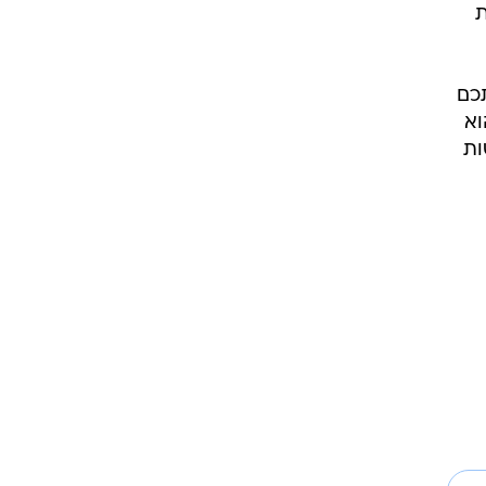
ת
כם
וא
ות