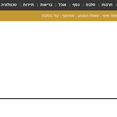
תרבות
סלבס
כסף
אוכל
בריאות
תיירות
טכנולוגיה
ואלה אישי
שאלת השבוע
פפראצי
עוד בסלבס
ריאליטי צ'ק
אונלי פאן
בית המלוכה
כל הכתבות
רכלו לנו