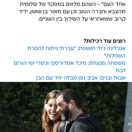
אחד העם" - כשהם מלווים במפקד של שלומית
מהצבא וחברה הטוב וכן עם מאור בן שושן, ידיד
קרוב ששאחראי על השידוך בין השניים.
רוצים עוד רכילות?
אנג'לינה ג'ולי חושפת: "עברתי ניתוח להסרת
השחלות"
משפחה מנצחת: מיכל אמדורסקי וג'פרי ישי הורים
לבת
אבות ובנים: אביב גפן מבלה יחד עם הבן