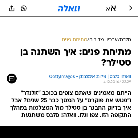
סלבס
/
ארכיון מדורים
/
מתיחת פנים
מתיחת פנים: איך השתנה בן
סטילר?
וואלה! סלבס | צילום: אימג'בנק - GettyImages
4.12.2014 / 22:29
הייתם מאמינים שאתם צופים בכוכב "זולנדר"
ו"פגוש את פוקרס" על המסך כבר 25 שנים? אבל
איך בדיוק התבגר בן סטילר מול המצלמות במהלך
התקופה הזו. צפו וגלו. וואלה! סלבס משתגעת