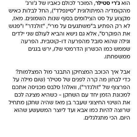
הוא
ג'רי סטילר
, המוכר לכולם כאביו של ג'ורג'
מהקומדיה המיתולוגית "סיינפלד"), החל לבלות כאיש
מקצוע על סט הצילומים בסוף שנות השמונים. מאז,
לא רק הפתיע ב"משתגעים על מרי", "זולנדר" ו"פגוש
את הפוקרס", אלא גם נישא והביא לעולם שני ילדים
וגילה שהוא סובל מהפרעה דו-קוטבית. הפרעה
שממש כמו הכשרון הדרמטי שלו, ירש בגנים
ממשפחתו.
אבל איך הכוכב המצחיקן התבגר מול המצלמות?
כדי לבחון מה קרה לפנים של סטילר (שום מילה על
הפרצוף של "זולנדר"), וואלה! סלבס מכניסה אתכם
למכונת הזמן יחד עם השחקן - כשהיא מציגה לכם
את השינוי החיצוני שעבר בן מאז שהיה שחקן מתחיל
שרוצה להיות כמו אבא ועד ליוצר המשעשע שהוא
היום. הכי מתגלגלים.