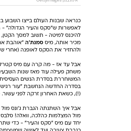
אימג'בנק GettyImages
כנראה שבנות העולם בייצו השבוע ב
לאפשרות ש"סקס והעיר הגדולה" - 
להיכנס למיטה - תשוב למסך הקטן, א
מכיר אותה, מיס
סמנת'ה
"אוהבת את
ולהחזיר את הסקס לאופנה (אחרי שה
משחק פעילה עוד מאז שנות השבעים
המשוחררת בסדרת הנשים העסיסית,
בסדרה החדשה הנחשבת "עור רגיש". ב
(!), כשאת האחרון זרקה לפני עשור. מא
אבל איך השתנתה הגברת ג'ונס מול
מול המצלמות כהלכה, וואלה! סלבס 
יחד עם מיס "סקס והעיר" - כדי שת
כגברת צעירה ועד לאישה שמעצימה נ