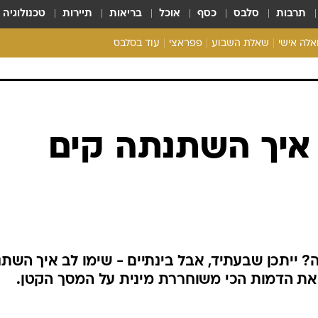
תרבות
סלבס
כסף
אוכל
בריאות
תיירות
טכנולוגיה
ואלה אישי
שאלת השבוע
פפראצי
עוד בסלבס
ריאליטי צ'ק
אונלי פאן
בית המלוכה
כל הכתבות
 איך השתנתה קים
רכלו לנו
ה? ייתכן שבעתיד, אבל בינתיים - שימו לב איך השתנ
את הדמות הכי משוחררת מינית על המסך הקטן.