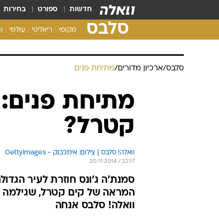
חדשות
ספורט
בחירות
סלבס
מקומי
ריאליטי
עולמי
ו
סלבס
/
ארכיון מדורים
/
מתיחת פנים
מתיחת פנים:
קטרל?
וואלה! סלבס | צילום: אימג'בנק - GettyImages
20.11.2014 / 22:17
סמנת'ה ג'ונס חוזרת לעיר הגדול
המראה של קים קטרל, שגילמה 
וואלה! סלבס אנחה