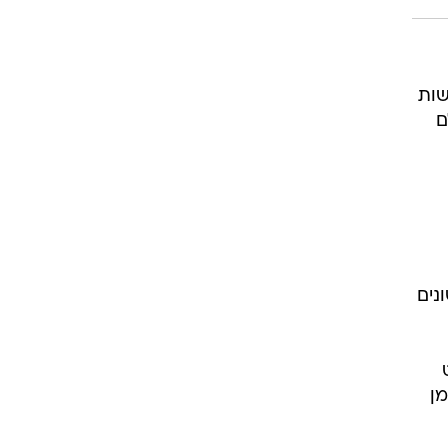
שות
ם
נים
ן