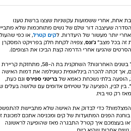
בת אחת, אחרי ששמועות עקשניות שצצו ברשת טענו
הסדרה שעיצבה דור שלם של נשים מתוחכמות שלא מתביי
חרי יותר מעשור של היעדרות. ל
קים קטרל
, או כפי שהעול
 זה בכל מצב"
ג'ונס
, צפויה לקחת חלק בפרויקט המסקרן
סרטים שהגיעו אחרי הדרמה קצת הביכו את הצופים).
אבל עד אז - מה קרה עם מיס קטרל בשנים האחרונות? השחקנית בת ה-58, מתחזקת קריירת
, אך זכתה להכרה בינלאומית כשגילמה את דמות האישה
 הופעה בלתי נשכחת כאמא של
בריטני ספירס
וגם כעת,
ין לבין, הפציעה על שטיחים אדומים עם שלושה בעלים שו
ז רק טוי בויז.
 המצלמות? כדי לבדוק את האישה שלא מתביישת להתפשט
בוחנת הפנים המתועדות של קים ומכניסה אתכם למכונת זמ
ראו בעצמכם איך קטרל התבגרה מאז שהופיעה לראשונה
שים אחרות שהיא כיום.