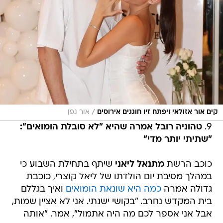
/
קים אור אזולאי ויפתח זיו חוגגים אירוסים
אור גפן
9.
טהוניה רובל אמרה שהיא "לא סובלת הומואים":
"שתיתי יותר מדי"
כוכב הרשת
מתנאל ליאני
שיתף בתחילת השבוע כי
במהלך מסיבת יום הולדתו של ליאל קוצרי, כוכבת
גדולה אמרה
כמה היא שונאת הומואים
ואיך בגללם
בית המקדש נחרב. "בקושי ישנתי. אני לא אציין שמות,
אבל אני אספר לכם מה היה אתמול", אמר. "אותה