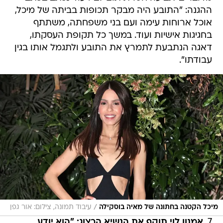
ההגנה: "התובע ‏היה מבקר תכופות בביתה של מיכל,
אוכל ארוחות עימה ‏ועם בני משפחתה, משתתף
בחגיגות אישיות ‏ועוד. במשך כל תקופת העסקתו,
דאגה הנתבעת ‏לתמרץ את התובע ולתגמל אותו ‏בגין
עבודתו".
/
מיכל הקטנה בחתונה של מאיה בוסקילה
עיבוד תמונה, צילום: אור גפן
7.
אמנון לוי תוקף את הנשיא הרצוג: "הוא יודע