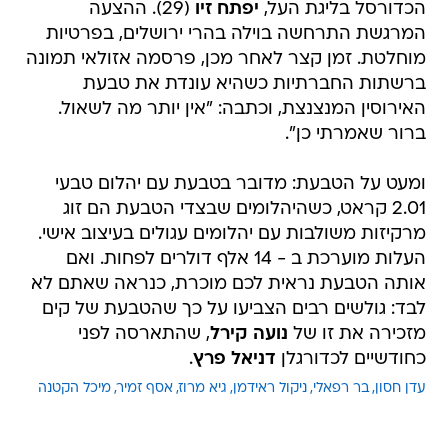
הכדורסל בליגת העל,
יפתח זיו
(29). ההצעה
המרגשת התרחשה בוילה בהרי ירושלים, בפרטיות
מוחלטת. זמן קצר לאחר מכן, פרסמה אזולאי תמונה
ברשתות החברתיות כשהיא עונדת את טבעת
האירוסין המנצנצת, וכתבה: "אין יותר מה לשאול.
ברור שאמרתי כן".
ומעט על הטבעת: מדובר בטבעת עם יהלום טבעי
2.01 קראט, כשהיהלומים שבצדי הטבעת הם זוג
מרקיזות משולבות עם יהלומים עגולים בעיצוב אישי.
העלות מוערכת ב - 14 אלף דולרים לפחות. ואם
אותה הטבעת נראית לכם מוכרת, כנראה שאתם לא
לבד: גולשים רבים הצביעו על כך שהטבעת של קים
מזכירה את זו של
נועה קירל
, שהתארסה לפני
כחודשיים לכדורגלן
דניאל פרץ
.
עדן חסון
בר רפאלי
ניקול ראידמן
גיא מרוז
אסף זמיר
מיכל הקטנה