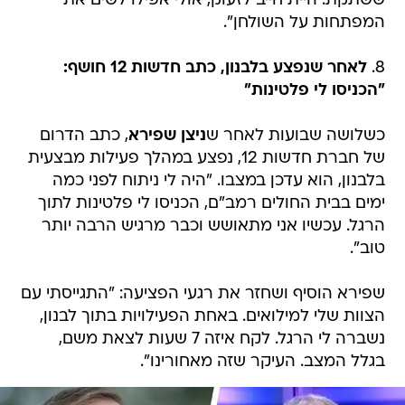
ששתקת. היית חייב לזעוק, אולי אפילו לשים את
המפתחות על השולחן".
8.
לאחר שנפצע בלבנון, כתב חדשות 12 חושף:
"הכניסו לי פלטינות"
כשלושה שבועות לאחר ש
ניצן שפירא
, כתב הדרום
של חברת חדשות 12, נפצע במהלך פעילות מבצעית
בלבנון, הוא עדכן במצבו. "היה לי ניתוח לפני כמה
ימים בבית החולים רמב"ם, הכניסו לי פלטינות לתוך
הרגל. עכשיו אני מתאושש וכבר מרגיש הרבה יותר
טוב".
שפירא הוסיף ושחזר את רגעי הפציעה: "התגייסתי עם
הצוות שלי למילואים. באחת הפעילויות בתוך לבנון,
נשברה לי הרגל. לקח איזה 7 שעות לצאת משם,
בגלל המצב. העיקר שזה מאחורינו".