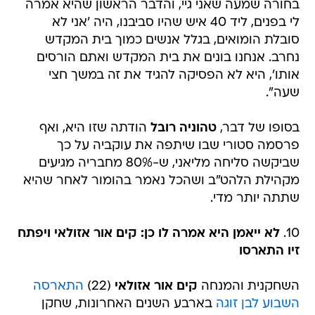
בחורה שמעה שאני גיי, והדבר הראשון שהיא אמרה
לי בפנים, ליד 40 איש שהיו סביבנו, היה 'אני לא
סובלת הומואים, בגלל אנשים כמוך בית המקדש
נחרב. אנחנו בונים את בית המקדש ואתם הורסים
אותו', היא לא הפסיקה להגיד את זה במשך חצי
שעה".
בסופו של דבר,
טהוניה רובל
הודתה שזו היא, ואף
פרסמה סטורי שבו שיתפה את עוקביה על כך
שביקשה סליחה מליאני, ש-80% מחבריה מגיעים
מקהילת הלהט"ב ושהכל נאמר בהומור לאחר שהיא
שתתה יותר מדי.
10.
לא ייאמן היא אמרה לו כן: קים אור אזולאי ויפתח
זיו התארסו
השחקנית והמנחה
קים אור אזולאי
(22)
התארסה
השבוע לבן זוגה
בארבע השנים האחרונות, שחקן