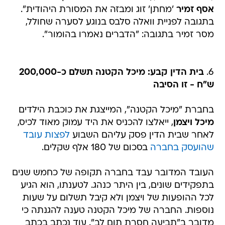
אסף זמיר
'מחתן' זוג ומבזה את המסורת היהודית".
בתגובה לפניית וואלה סלבס בנוגע לסערה שחולל,
מסר זמיר בתגובה: "הדברים נאמרו בהומור".
6.
בית הדין קבע: מיכל הקטנה תשלם כ-200,000
ש"ח - זו הסיבה
בחברת "מיכל הקטנה", המייצגת את כוכבת הילדים
מיכל ויצמן
, ייאלצו להכניס את היד עמוק מאוד לכיס,
לאחר שבית הדין פסק עליהם השבוע
לפצות עובד
שהועסק בחברה
בסכום של 180 אלף שקלים.
העובד המדובר עבד בחברה תקופה של כחמש שנים
בתפקידים שונים, בין היתר כנהג. לטענתו, הוא הגיע
לכל ההופעות של ויצמן ולא קיבל תשלום על שעות
נוספות. החברה של מיכל הקטנה טענה להגנתה כי
מדובר ב"תביעה חסרת תום לב". עוד נכתב בכתב