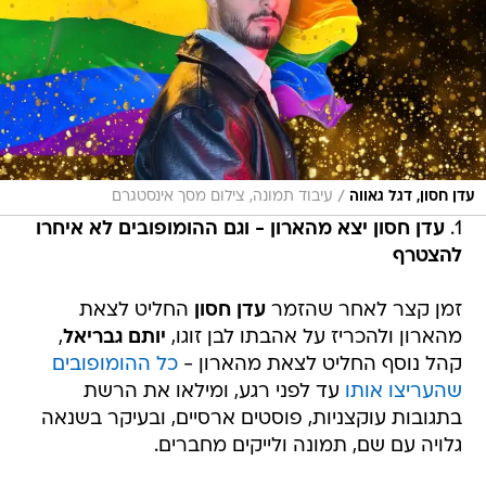
/
עדן חסון, דגל גאווה
עיבוד תמונה, צילום מסך אינסטגרם
1.
עדן חסון יצא מהארון - וגם ההומופובים לא איחרו
להצטרף
זמן קצר לאחר שהזמר
עדן חסון
החליט לצאת
מהארון ולהכריז על אהבתו לבן זוגו,
יותם גבריאל
,
קהל נוסף החליט לצאת מהארון -
כל ההומופובים
שהעריצו אותו
עד לפני רגע, ומילאו את הרשת
בתגובות עוקצניות, פוסטים ארסיים, ובעיקר בשנאה
גלויה עם שם, תמונה ולייקים מחברים.