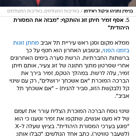
/
בנימין נתניהו וניקול ראידמן
באדיבות המצולמים, באדיבות המצולמים
5.
אסף זמיר חיתן זוג והותקף: "מבזה את המסורת
היהודית"
ממלא מקום וסגן ראש עיריית תל אביב
מחתן זוגות
בזמנו הפנוי
, ובשבוע האחרון הוא חטף על כך
ברשתות החברתיות. הרשת סערה בימים האחרונים
אחרי שסרטון מתוך חתונה של זוג צעיר, אותם חיתן
זמיר, עלה לרשת. במהלך הטקס, זמיר בירך את
הברכה המוכרת "אם אשכחך ירושלים", רק עם שינוי
קל (לבקשת הזוג, סביר להניח) - "אם אשכחך תל
אביב".
שינוי נוסח הברכה המוכרת הצליח עורר את זעמם
של לא מעט אנשים, שתקפו את זמיר וטענו כי הוא
"פוגע בערכי המסורת היהודית". בציוץ שעלה ל-X
(לשעבר טוויטר), כתב אחד הגולשים: "קבלו אותו: