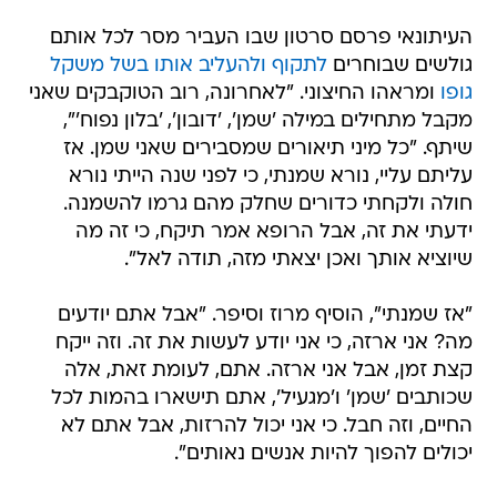
העיתונאי פרסם סרטון שבו העביר מסר לכל אותם
גולשים שבוחרים
לתקוף ולהעליב אותו בשל משקל
גופו
ומראהו החיצוני. "לאחרונה, רוב הטוקבקים שאני
מקבל מתחילים במילה 'שמן', 'דובון', 'בלון נפוח'",
שיתף. "כל מיני תיאורים שמסבירים שאני שמן. אז
עליתם עליי, נורא שמנתי, כי לפני שנה הייתי נורא
חולה ולקחתי כדורים שחלק מהם גרמו להשמנה.
ידעתי את זה, אבל הרופא אמר תיקח, כי זה מה
שיוציא אותך ואכן יצאתי מזה, תודה לאל".
"אז שמנתי", הוסיף מרוז וסיפר. "אבל אתם יודעים
מה? אני ארזה, כי אני יודע לעשות את זה. וזה ייקח
קצת זמן, אבל אני ארזה. אתם, לעומת זאת, אלה
שכותבים 'שמן' ו'מגעיל', אתם תישארו בהמות לכל
החיים, וזה חבל. כי אני יכול להרזות, אבל אתם לא
יכולים להפוך להיות אנשים נאותים".