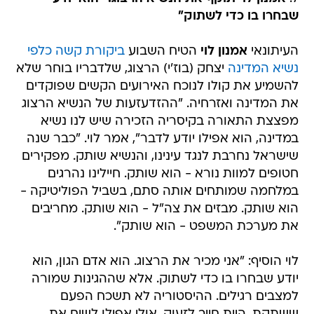
שבחרו בו כדי לשתוק"
העיתונאי
אמנון לוי
הטיח השבוע
ביקורת קשה כלפי
נשיא המדינה
יצחק (בוז'י) הרצוג, שלדבריו בוחר שלא
להשמיע את קולו לנוכח האירועים הקשים שפוקדים
את המדינה ואזרחיה. "ההזדעזעות של הנשיא הרצוג
מפצצת התאורה בקיסריה הזכירה שיש לנו נשיא
במדינה, הוא אפילו יודע לדבר", אמר לוי. "כבר שנה
שישראל נחרבת לנגד עינינו, והנשיא שותק. מפקירים
חטופים למוות נורא - הוא שותק. חיילינו נהרגים
במלחמה שמותחים אותה סתם, בשביל הפוליטיקה -
הוא שותק. מבזים את צה"ל - הוא שותק. מחריבים
את מערכת המשפט - הוא שותק".
לוי הוסיף: "אני מכיר את הרצוג. הוא אדם הגון, הוא
יודע שבחרו בו כדי לשתוק. אלא שההגינות שמורה
למצבים רגילים. ההיסטוריה לא תשכח הפעם