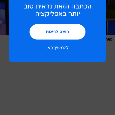
/
פאר טסי
ראובן קסטרו