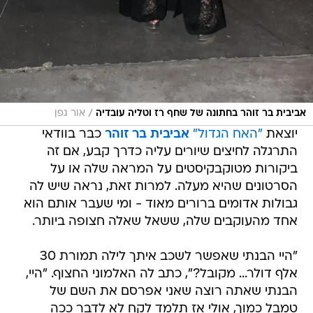
/
אביבית בר זוהר בחתונה של שחף רז וטליה עובדיה
אור גפן
יוצאת
"האח הגדול"
אביבית בר זוהר
כבר בוודאי
התרגלה לחיצים שיורים עליה כדרך קבע, אם זה
ביקורות מטוקבקיסטים על המראה שלה או על
הסרטונים שהיא מעלה. למרות זאת, נראה שיש לה
גבולות אדומים ברורים מאוד - ומי שעבר אותם הוא
אחד מהעוקבים שלה, ששאל שאלה חצופה ביותר.
"היי הבנתי שאפשר לשכב איתך לילה תמורת 30
אלף דולר... מקובל?", כתב לה האלמוני החצוף. "היי,
הבנתי שאתה רוצה שאני אפרסם את השם של
טמבל כמוך, אולי אז תלמד לקח לא לדבר ככה