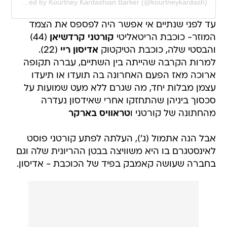
A post shared by Kourtney Kardashian Barker (@kourtneykardash)
עד לפני שנתיים אי אפשר היה לפספס את הצמד
המוזר- כוכבת הריטאליטי
קורטני קרדשיאן
(44)
והבסטי שלה, כוכבת הטיקטוק
אדיסון ריי
(22).
למרות הקרבה שהייתה בין השתיים, עברה תקופה
ארוכה מאז הפעם האחרונה בה תועדו או תיעדו
עצמן מבלות יחד, מה שגרם ללא מעט שמועות על
סכסוך ביניהן שהתחזקו אחרי שאידסון נעדרה
מהחתונה של קורטני ו
טראוויס בארקר
אבל הנה אתמול (ג'), העלתה לפתע קורטני פוסט
לאינסטגרם בו היא משוויצה בבטן ההריונית שלה וגם
בחברה שעושה קאמבק בפיד של הכוכבת - אדיסון.