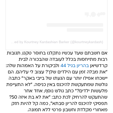
A post shared by Kourtney Kardashian Barker (@kourtneykardash)
אם חשבתם שעד עכשיו נתקלנו בחוסר טקט, תגובות
רבות מתייחסות בכלל לעובדה שהבכורה לבית
קרדשיאן
בהריון בגיל 44
ולביקורת על האמהות שלה:
"את מבלה זמן עם הילדים שלך? עצוב לי עליהם. הם
יישכחו אפילו יותר עם הגעתו של בייבי באקר" כתבה
גולשת שמתעקשת להיכנס באין כניסה. "לא התעייפת
מלעשות ילדים?" כתב גולש נוסף, אחד אחר
שהתעקש להרחיק לכת כתב: "את לא בת איזה 50?
תפסיקי להיכנס להריון סבתא", כמה קל להיות חזק
מאחורי מקלדת וחשבון פרטי ללא תמונה.