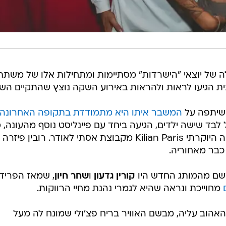
 של יוצאי "הישרדות" מסתיימות ומתחילות אלו של משתת
ית הגיעו לראות ולהראות באירוע השקה נוצץ שהתקיים השב
שיתפה על
המשבר איתו היא מתמודדת בתקופה האחרונה
לבד שישה ילדים, הגיעה ביחד עם פיינליסט נוסף מהעונה,
ס
, לאירוע השקת מותג בשמי הנישה היוקרתי Kilian Paris מקבוצת אסתי לאודר. רובין פיזרה
כבר מאחוריה.
רשם מהמותג החדש היו
קורין גדעון
ו
שחר חיון
, שמאז הפריד
מחוייכת ונראה שהיא לגמרי נהנת מחיי הרווקות.
אהוב עליה, מבשם האוויר בריח פצ'ולי שמונח לה מעל