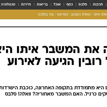
תרבות
סלבס
כסף
אוכל
בריאות
תיירות
טכנולוגיה
ואלה אישי
שאלת השבוע
פפראצי
עוד בסלבס
ריאליטי צ'ק
אונלי פאן
בית המלוכה
כל הכתבות
את המשבר איתו היא
רכלו לנו
רובין הגיעה לאירוע
היא מתמודדת בתקופה האחרונה, כוכבת הישרדות
קים כרגיל. האם המשבר מאחוריה? וואלה! סלבס