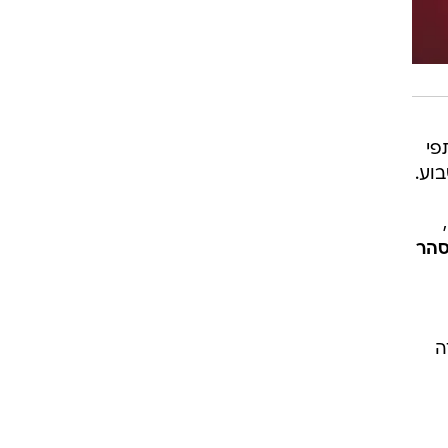
פי
וע.
,
הר
ה