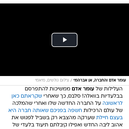
/
עומר אדם והחברה, אן אברהמי
צילום גולשים, מיאמי
העלילות של
עומר אדם
ממשיכות להתפרסם
בבלעדיות בוואלה! סלבס, כך שאחרי
שקראתם כאן
לראשונה
על החברה החדשה שלו ואחרי שהמלכה
של עולם הרכילות
חשפה בפניכם שאותה חברה היא
בעצם חיילת
שערקה מהצבא רק בשביל לפגוש את
אהוב ליבה החדש ואפילו קיבלתם תיעוד בלעדי של
השניים מבלים במיאמי רגע לפני שקראתם כאן (ברור
שבפרסום ראשון) שהשניים נפרדו רק בשביל לחזור