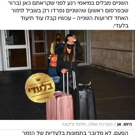
האחד לזרועות השנייה - עכשיו קבלו עוד תיעוד
בלעדי.
/
היוש. אן
מערכת וואלה, שלומי צ'יקונה
הפעם, לא מדובר בתמונות בלעדיות של הזמר
המסלסל, אם כי של החברה,
אן אברהמי
, שנחתה
ביום שישי אחה"צ בנתב"ג, זאת לאחר חודש ימים