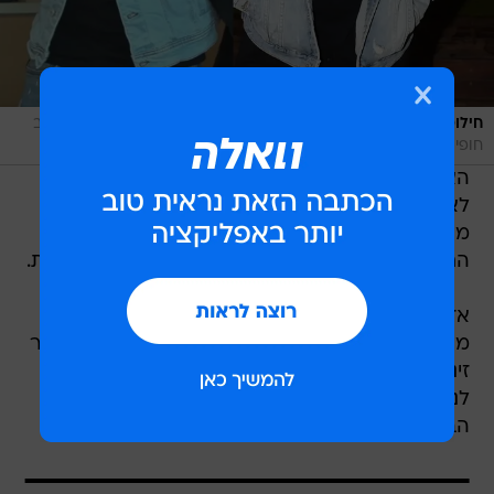
/
חילופים (לא) נעימים. קווין רובין ובן זיני
עיבוד תמונה, אבי כהן, אביב
חופי
האם הצלחה של אחד היא הבעיה של השני, כי
לאחרונה דווח שזיני ורובין שהיו חברים ובילו באותם
מעגלים חברתיים, כבר לא בדיוק מסתדרים ואפילו
החליטו שלא לעקוב זה אחרי זה ברשתות החברתיות.
אז על מה הדרמה שהובילה לניתוק היחסים? יכול
מאוד להיות שסביב אותו התפקיד בדיוק, זה שכאמור
זיני מילא עד לא מזמן, כשהנחה על המסך הקטן
לנוער - בעוד שרובין יעשה אותו, במקומו, בעונה
הבאה של "הבנים והבנות". מעניין.