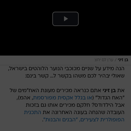
/
בן זיני
ערן לם יחצ
הנה מידע על שניים מכוכבי הנוער הלוהטים בישראל,
שאולי יבהיר לכם משהו בקשר ל... קשר בינם:
את
בן זיני
אתם כנראה מכירים מעונת האח"מים של
"האח הגדול" (
או בגלל אקסית מפורסמת
, אהמ),
אבל הילדודס? חלקם מכירים אותו גם בזכות
העובדה שהנחה בעונה האחרונה את
התכנית
הפופולרית לצעירים, "הבנים והבנות"
.