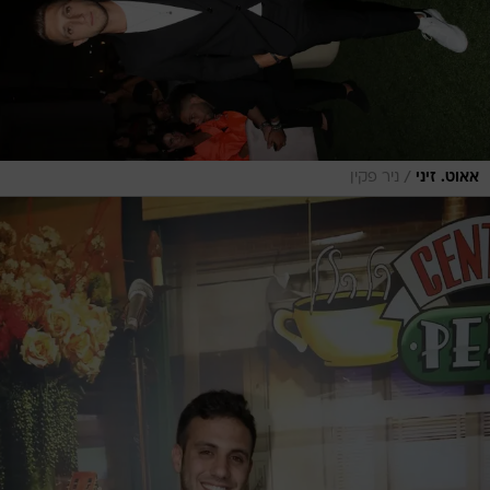
/
אאוט. זיני
ניר פקין