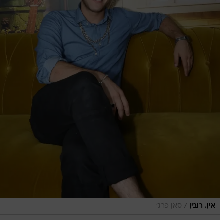
/
אין. רובין
סאן פרג'