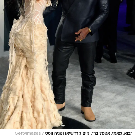
/
"בוא, מאמי, אטפל בך". קים קרדשיאן וקניה ווסט
GettyImages