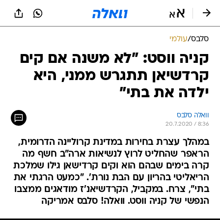
סלבס
/
עולמי
קניה ווסט: "לא משנה אם קים
קרדשיאן תתגרש ממני, היא
ילדה את בתי"
וואלה סלבס
20.7.2020 / 8:36
במהלך עצרת בחירות במדינת קרוליינה הדרומית,
הראפר שהחליט לרוץ לנשיאות ארה"ב חשף מה
קרה בימים שבהם הוא וקים קרדישאן גילו שמלכת
הריאליטי בהריון עם הבת נורת'. "כמעט הרגתי את
בתי", צרח. במקביל, הקרדשיאנ'ז מודאגים ממצבו
הנפשי של קניה ווסט. וואלה! סלבס אמריקה