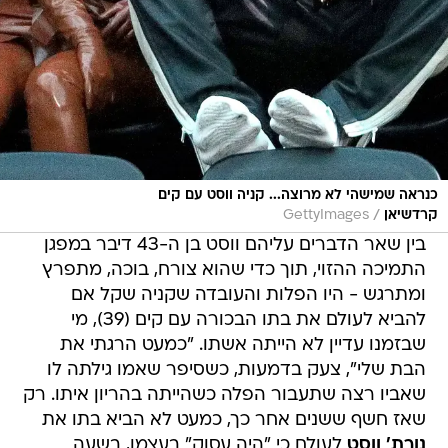
כנראה שמישהי לא מרוצה... קניה ווסט עם קים
/
קרדשיאן
GettyImages
בין שאר הדברים עליהם ווסט בן ה-43 דיבר במפגן
התמיכה ההזוי, תוך כדי שהוא צורח, בוכה, מתפרץ
ומתרגש - היו הפלות והעובדה שקניה שקל אם
להביא לעולם את בתו הבכורה עם קים (39), מי
שבזמנו עדיין לא הייתה אשתו. "כמעט הרגתי את
הבת שלי", צעק בדמעות, כשסיפר שאמו גילתה לו
שאביו רצה שתעבור הפלה כשהייתה בהריון איתו. רק
שאז חשף ששנים אחר כך, כמעט לא הביא בתו את
נורת' ווסט
לעולם כי "היה עסוק" בעצמו, בשעה