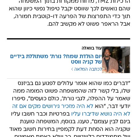
הרכילות TMZ, מדווח ממקורות בתוך המשפחה
שהם נואשים לכך שווסט יקבל טיפול נפשי כיוון שהוא
תוך כדי התפרצות של הפרעה דו-קוטבית חמורה,
אבל הראפר פשוט לא מקשיב להם.
עוד בוואלה
יום הולדת שמח? נורת' משתוללת בידיים
של קניה ווסט
לכתבה המלאה
"דברים כמו שהוא אומר עלולים לפגוע גם בביזנס
שלו, בלי קשר לזה שהמשפחה פשוט המומה ממה
שאמר על ההפלה, לגבי נורת', כולם כועסים", סיפרו
יודעי דבר, "הוא
לא היה מזכיר גירושים מקים אם זה
לא היה נושא שדיברו עליו
בפרטיות וכבר חשבו עליו
בינם לבין עצמם", טענו. בנוסף, המשפחה טוענת
שקניה הוא הסחת דעת לקמפיין בחירות חשוב מאוד