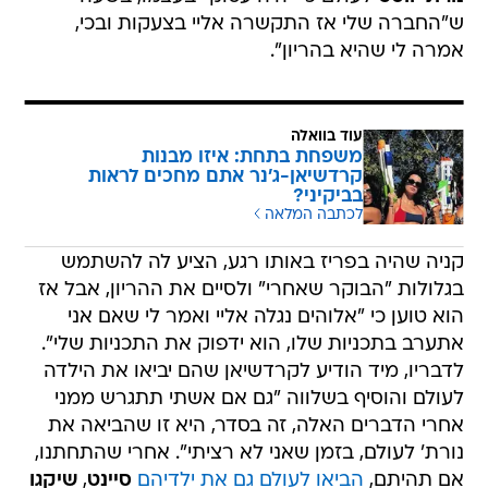
ש"החברה שלי אז התקשרה אליי בצעקות ובכי,
אמרה לי שהיא בהריון".
עוד בוואלה
משפחת בתחת: איזו מבנות
קרדשיאן-ג'נר אתם מחכים לראות
בביקיני?
לכתבה המלאה
קניה שהיה בפריז באותו רגע, הציע לה להשתמש
בגלולות "הבוקר שאחרי" ולסיים את ההריון, אבל אז
הוא טוען כי "אלוהים נגלה אליי ואמר לי שאם אני
אתערב בתכניות שלו, הוא ידפוק את התכניות שלי".
לדבריו, מיד הודיע לקרדשיאן שהם יביאו את הילדה
לעולם והוסיף בשלווה "גם אם אשתי תתגרש ממני
אחרי הדברים האלה, זה בסדר, היא זו שהביאה את
נורת' לעולם, בזמן שאני לא רציתי". אחרי שהתחתנו,
אם תהיתם,
הביאו לעולם גם את ילדיהם
סיינט
,
שיקגו