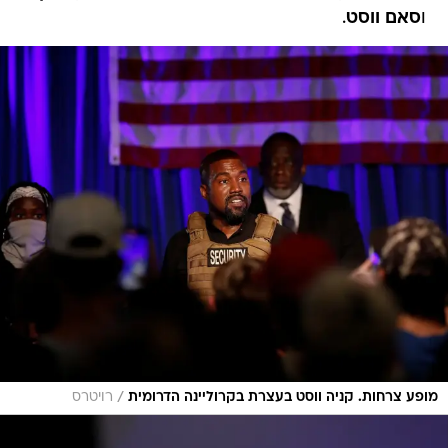
ו
סאם ווסט
.
/
מופע צרחות. קניה ווסט בעצרת בקרוליינה הדרומית
רויטרס