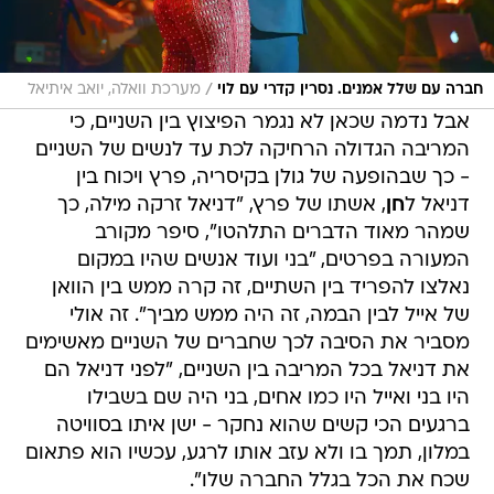
/
חברה עם שלל אמנים. נסרין קדרי עם לוי
מערכת וואלה, יואב איתיאל
אבל נדמה שכאן לא נגמר הפיצוץ בין השניים, כי
המריבה הגדולה הרחיקה לכת עד לנשים של השניים
- כך שבהופעה של גולן בקיסריה, פרץ ויכוח בין
דניאל ל
חן
, אשתו של פרץ, "דניאל זרקה מילה, כך
שמהר מאוד הדברים התלהטו", סיפר מקורב
המעורה בפרטים, "בני ועוד אנשים שהיו במקום
נאלצו להפריד בין השתיים, זה קרה ממש בין הוואן
של אייל לבין הבמה, זה היה ממש מביך". זה אולי
מסביר את הסיבה לכך שחברים של השניים מאשימים
את דניאל בכל המריבה בין השניים, "לפני דניאל הם
היו בני ואייל היו כמו אחים, בני היה שם בשבילו
ברגעים הכי קשים שהוא נחקר - ישן איתו בסוויטה
במלון, תמך בו ולא עזב אותו לרגע, עכשיו הוא פתאום
שכח את הכל בגלל החברה שלו".