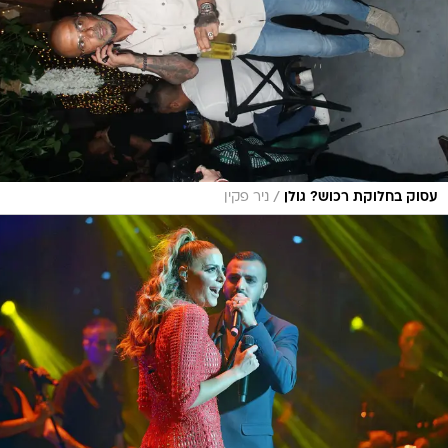
/
עסוק בחלוקת רכוש? גולן
ניר פקין