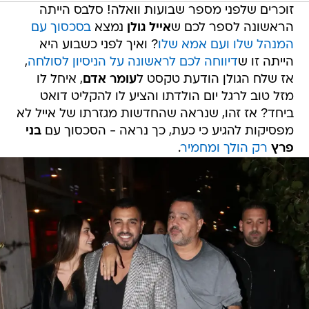
זוכרים שלפני מספר שבועות וואלה! סלבס הייתה
הראשונה לספר לכם ש
אייל גולן
נמצא
בסכסוך עם
המנהל שלו ועם אמא שלו
? ואיך לפני כשבוע היא
הייתה זו ש
דיווחה לכם לראשונה על הניסיון לסולחה
,
אז שלח הגולן הודעת טקסט ל
עומר אדם
, איחל לו
מזל טוב לרגל יום הולדתו והציע לו להקליט דואט
ביחד? אז זהו, שנראה שהחדשות מגזרתו של אייל לא
מפסיקות להגיע כי כעת, כך נראה - הסכסוך עם
בני
פרץ
רק הולך ומחמיר
.