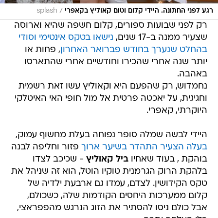
/
רגע לפני החתונה. היידי קלום וטום קאוליץ בקאפרי
splash
רק לפני שבועות ספורים, קלום חשפה שהיא וארוסה
שצעיר ממנה ב-17 שנים,
נישאו בטקס אינטימי וסודי
בהחלט שנערך בחודש פברואר האחרון
, פחות או
יותר שנה אחרי שהכירו וחודשיים אחרי שהתארסו
באהבה.
נחמדוש, רק שהפעם היא וקאוליץ עשו זאת רשמית
וחגיגית, על יאכטה פרטית אל מול חופי האי האיטלקי
היוקרתי, קאפרי.
היידי לבשה שמלה סופר נפוחה בעלת מחשוף עמוק,
בעלה הצעיר התהדר בשיער ארוך
פזור וחליפה לבנה
בוהקת , בעוד שאחיו
ביל קאוליץ
- שכיכב לצדו
בלהקת הרוק הגרמנית טוקיו הוטל, הוא זה שניהל את
טקס הקידושין. לצדם, עמדו גם ארבעת ילדיה של
קלום ממערכות היחסים הקודמות שלה, כשכולם,
אבל כולם ניסו להסתיר את הזוג הנרגש מהפפראצי,