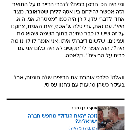
ומי היה הכי חרמן בבית? לדברי הדיירים על התואר
הזה אפשר להילחם בין אסף ל
לירן שטראובר
. מצד
אחד, לדברי עדן, לירן היה כמו "ממטרה, אני, היא,
היא". עם זאת, עדי גילה ש"אסף, זאת האמת, צחקנו
על זה שיש לו כבר טחינה בתוך השמה שהוא מת
ועניינים.. שלשום דיברתי איתו, אני אומר לו לו 'נו מה
היה?'. הוא אומר לי 'תקשיב לא היה כלום אני עם
כרית על הביצים'". קלאסה.
וואלה! סלבס אוהבת את הביצים שלה חומות, אבל
בעיקר כשהן מגיעות עם ג'חנון עסיסי.
אסף גורן מדבר
זוכה "האח הגדול" מחפש חברה
ישראלית?
לכתבה המלאה