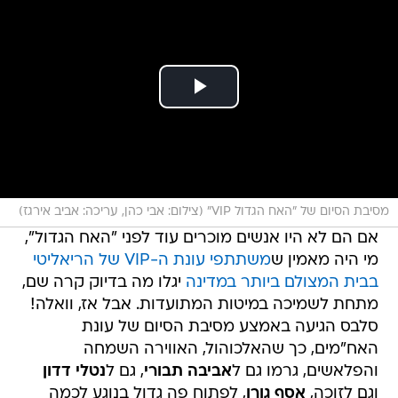
מסיבת הסיום של "האח הגדול VIP" (צילום: אבי כהן, עריכה: אביב אירגז)
אם הם לא היו אנשים מוכרים עוד לפני "האח הגדול",
מי היה מאמין ש
משתתפי עונת ה-VIP של הריאליטי
בבית המצולם ביותר במדינה
יגלו מה בדיוק קרה שם,
מתחת לשמיכה במיטות המתועדות. אבל אז, וואלה!
סלבס הגיעה באמצע מסיבת הסיום של עונת
האח"מים, כך שהאלכוהול, האווירה השמחה
והפלאשים, גרמו גם ל
אביבה תבורי
, גם ל
נטלי דדון
וגם לזוכה,
אסף גורן
, לפתוח פה גדול בנוגע לכמה