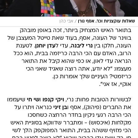
/
שאלות עוקצניות וכו'. אסף גורן
אבי כהן
בתואר האיש המצחיק ביותר, זכה באופן מובהק
בווינר של העונה, אסף, בעוד שאת טייטל המעצבן של
העונה, חלקו בין
נרי ליבנה
, עדי ל
עדן יוחנן
. לטענת
הרוב, האדם עם הכי הרבה כריזמה בבית, הוא ככל
הנראה עדי לאון, או כפי שהוא קיבל את התואר
מעצמו: "לא יודע, אתה רוצה שאגיד שאני הכי
כריזמטי? העיניים שלך אומרות כן.
אוקיי, אז אני".
לבשורות הטובות פחות: נרי,
ויקי קנפו
ו
שי חי
שיעממו
את החברים (פיהוק), אסף ו
בן זיני
כנראה ויתרו על
הכי הרבה רגעי ניקיון בחדר הרחצה כשחסכו
מקלחות (איכסוש) - ומתברר שדווקא בסוגיית האיש
הכי מזויף ששהה בבית, התואר המפוקפק הלך לשי