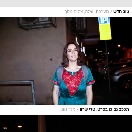
/
ג'וב חדש
מערכת וואלה, צילום מסך
/
תככב גם כן בסרט. טלי שרון
מגד גוזני