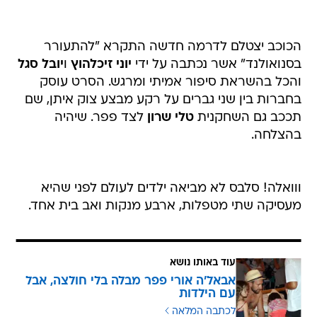
הכוכב יצטלם לדרמה חדשה התקרא "להתעורר
בסנואולנד" אשר נכתבה על ידי
יוני זיכלהוץ
ו
יובל סגל
והכל בהשראת סיפור אמיתי ומרגש. הסרט עוסק
בחברות בין שני גברים על רקע מבצע צוק איתן, שם
תככב גם השחקנית
טלי שרון
לצד פפר. שיהיה
בהצלחה.
ווואלה! סלבס לא מביאה ילדים לעולם לפני שהיא
מעסיקה שתי מטפלות, ארבע מנקות ואב בית אחד.
עוד באותו נושא
אבאל'ה אורי פפר מבלה בלי חולצה, אבל
עם הילדות
לכתבה המלאה