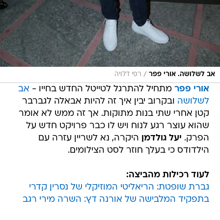
/
אב לשלושה. אורי פפר
רפי דלויה
אורי פפר
מתחיל להתרגל לטייטל החדש בחייו -
אב
לשלושה
ובקרוב יבין איך זה להיות אבאלה לגברבר
קטן אחרי שתי בנות מתוקות. אך זה ממש לא אומר
שהוא עוצר רגע לנוח ויש לו כבר פרויקט חדש על
הפרק.
יעל גולדמן
היקרה, נא לשריין עזרה עם
הילדודס כי בעלך חוזר לסט הצילומים.
לעוד רכילות מהביצה:
גברת שופטת: הריאליטי המוזיקלי של נסרין קדרי
בתפקיד המלבישה של אורנה דץ: השרה מירי רגב