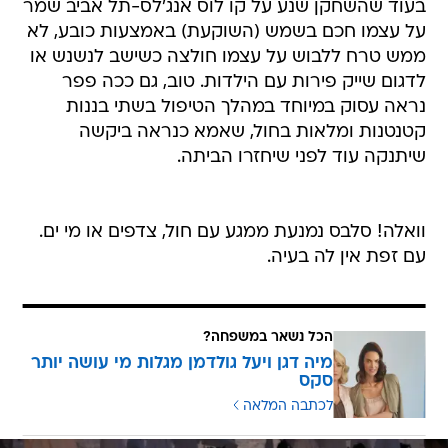
בעוד שהשחקן שנע על קו לוס אנג'לס-תל אביב שמר
על עצמו חכם בשמש (השוקעת) באמצעות כובע, לא
ממש טרח ללבוש על עצמו חולצה כשישב לנשנש או
לדגום שייק פירות עם הילדות. טוב, גם ככה פפר
נראה עסוק במיוחד במהלך הטיפול בשתי בננות
קטנטנות ומלאות בחול, שאמא כנראה ביקשה
שיתנקה עוד לפני שיחזרו הביתה.
וואלה! סלבס נמנעת ממגע עם חול, צדפים או מי ים.
עם זפת אין לה בעיה.
הכל נשאר במשפחה?
מיה דגן ויעל גולדמן מגלות מי עושה יותר
סקס
לכתבה המלאה