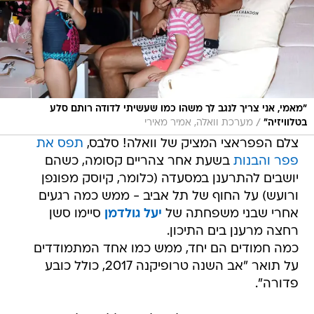
"מאמי, אני צריך לנגב לך משהו כמו שעשיתי לדודה רותם סלע
/
בטלוויזיה"
מערכת וואלה, אמיר מאירי
צלם הפפראצי המציק של וואלה! סלבס,
תפס את
פפר והבנות
בשעת אחר צהריים קסומה, כשהם
יושבים להתרענן במסעדה (כלומר, קיוסק מפונפן
ורועש) על החוף של תל אביב - ממש כמה רגעים
אחרי שבני משפחתה של
יעל גולדמן
סיימו סשן
רחצה מרענן בים התיכון.
כמה חמודים הם יחד, ממש כמו אחד המתמודדים
על תואר "אב השנה טרופיקנה 2017, כולל כובע
פדורה".