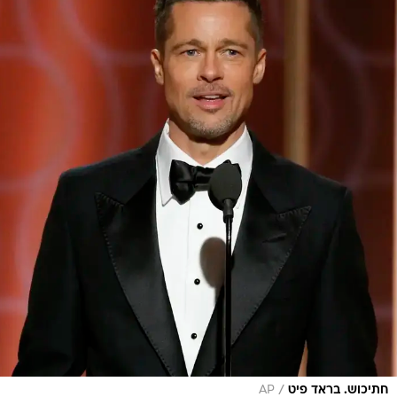
/
חתיכוש. בראד פיט
AP