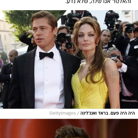
והאלטר אגו שלה, שלא נדע.
/
היה היה פעם. בראד ואנג'לינה
GettyImages