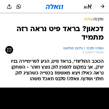
סלבס
/
עולמי
דכאון? בראד פיט נראה רזה
מתמיד
וואלה! סלבס  I צילום: ספלאש
17.5.2017 / 10:00
הכוכב ההוליוודי, בראד פיט, הגיע לפרימיירה בניו
יורק, אך במקום להפגין לוק נוצץ וזוהר - השחקן
נראה כאילו ויצא מאשפוז בכפייה כשהציג לוק
חולני ושדוף. וואלה! סלבס תאכל משהו