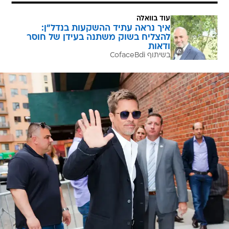
עוד בוואלה
איך נראה עתיד ההשקעות בנדל"ן:
להצליח בשוק משתנה בעידן של חוסר
ודאות
בשיתוף CofaceBdi