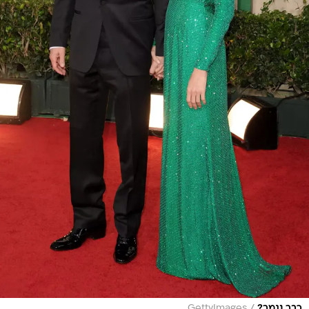
/
כבר נגמר?
GettyImages