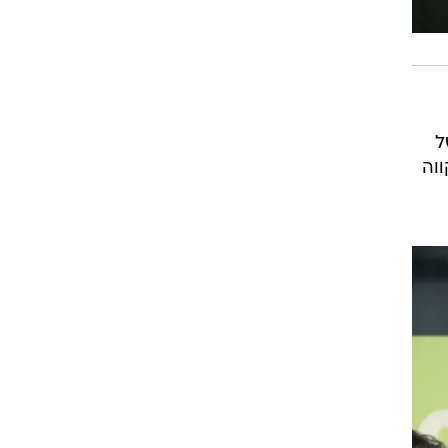
ל
ווה