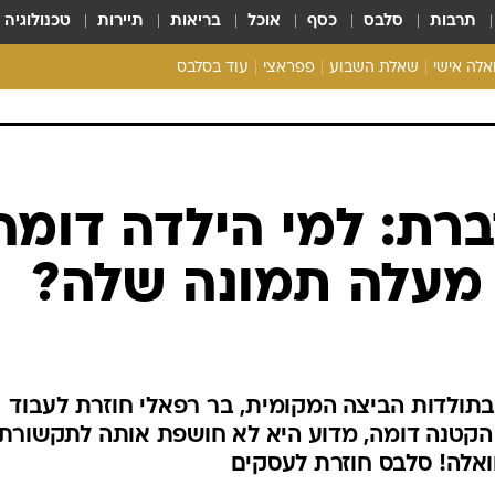
תרבות
סלבס
כסף
אוכל
בריאות
תיירות
טכנולוגיה
ואלה אישי
שאלת השבוע
פפראצי
עוד בסלבס
ריאליטי צ'ק
אונלי פאן
בית המלוכה
כל הכתבות
רת: למי הילדה דומה
רכלו לנו
 מעלה תמונה שלה?
בתולדות הביצה המקומית, בר רפאלי חוזרת לעבוד
הקטנה דומה, מדוע היא לא חושפת אותה לתקשורת
ואלה! סלבס חוזרת לעסקים