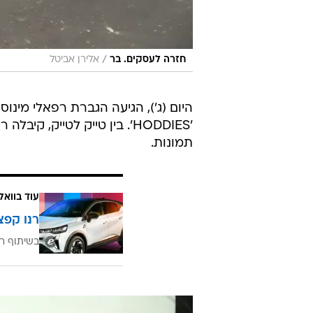
/
חזרה לעסקים. בר
אלירן אביטל
היום (ג'), הגיעה הגברת רפאלי מינו
'HODDIES'. בין טייק לטייק
תמונות.
עוד בוואל
רנו קפצ
בשיתוף רנ