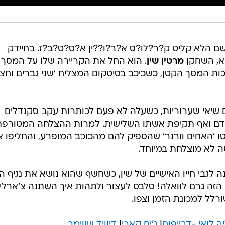
ניו-יורק בשם הלא קליט ק?ר?לו?ס א?ר?ו??ין א?ס?ט?ב?ז. בחיידק
א, השחקן
מרטין שין
. הוא החל את הקריירה שלו על המסך
ת המסך הקטן, כשכיכב בסיטקום המצליח 'שני גברים וחצי' 
 שיאי שערוריות, כשעלה לא פעם לכותרות עקב סקנדלים
אדם ואף תקיפת אשתו השלישית. למרות ההצלחה המטורפת
רה בכיכובו, ב-2011 החליטו 'האחים וורנר' שהספיק להם מהכוכב המופרע, והחליפו 
 לא מוצלחת במיוחד.
גבי חייו האישיים של שין, כשחשף שהוא נושא את נגיף ה
וי הזה גרם לוואלה! סלבס לעצור ולתהות איך השתנה צ'ארלי 
רלל למכונת הזמן וצפו.
יה לואי -דרייפוס
|
ג'ים קארי
|
דיוויד שווימר