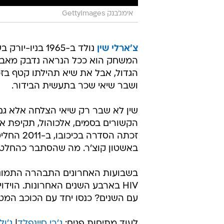
אימג'בנק GettyImages
צ'ארלי שין
נולד ב-1965 ב
המשחק הוא ככל הנראה נדבק מאב
הגדול, אבל את שיא תהילתו קטף בזכו
ושבר שיאי שכר בתעשית הבידור.
שין לא שבר רק שיאי הצלחה אלא גם
הקשורים בסמים, אלכוהול, תקיפת 
זכתה הסד
באשטון קוצ'ר. מה שהסתבר כהחלטה
בשבועות האחרונים התבהרה התמונה ל
HIV בארבע השנים האחרונות. הויד
עם השנים? כנסו יחד עם הכוכב המטו
לעוד מתיחות פנים:
ג'רי סיינפלד
|
ג'ול