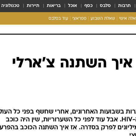
תרבות
סלבס
כסף
אוכל
בריאות
תיירות
טכנולוגיה
ואלה אישי
שאלת השבוע
פפראצי
עוד בסלבס
ריאליטי צ'ק
אונלי פאן
בית המלוכה
כל הכתבות
איך השתנה צ'ארלי
רכלו לנו
רות בשבועות האחרונים, אחרי שחשף בפני כל העול
כי הוא השחקן הנושא את נגיף ה-HIV. אבל עוד לפני כל השערוריות, שין היה כוכב
יליונים לפרק בסדרה. אז איך השתנה הכוכב בהפרע
צי