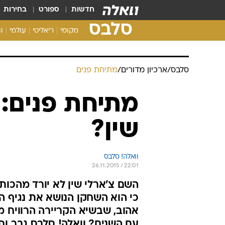
חדשות
ספורט
בחירות
סלבס
מקומי
ריאליטי
עולמי
ו
סלבס
/
ארכיון מדורים
/
מתיחת פנים
מתיחת פנים: 
שין?
וואלה! סלבס
26.11.2015 / 22:01
השם צ'ארלי שין לא יורד מהכות
אהוב, שבשיא הקריירה הרוויח מ
עם השנים? וואלה! סלבס גבר וח