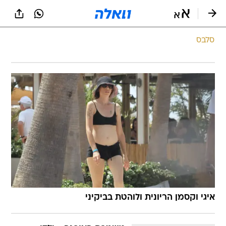
סלבס
איגי וקסמן הריונית ולוהטת בביקיני