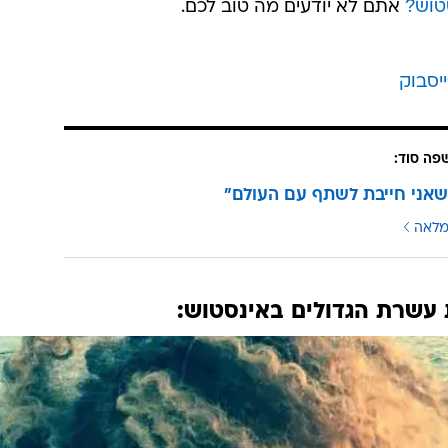
ת וגבר אחד בלבד -
ג'סטין ביבר
. טוב נו, סוג של גבר. במקו
סלינה גומז
ו
אריאנה גרנדה
בד ביבר שהגיע למקום השישי, ישנן עוד שלוש בנות לבית
וקלואי, עם יותר מ-30 מיליון מעריצים, כאשר אל הרשימה הנ
שהגיעה למקום התשיעי. אין ספק, הישבן אמר את דברו.
טוש?
אתם לא יודעים מה טוב לכם.
יסבוק
פה סוד:
אני חייבת לשתף עם העולם"
מלאה