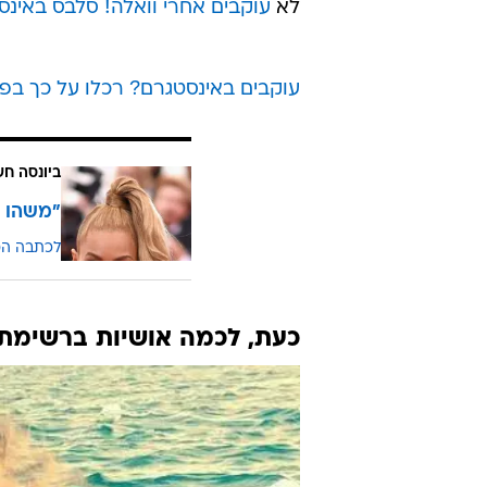
והתוצאות כוללות כמה נשים מפתיעו
השלישי, התברגה
טיילור סוויפט
עם 43,533,226 מעריצים (!), אחריה
(כל אחת עם יותר מ-41 מיליון עוקבים).
באופן לא מפתיע, בחמישייה הבאה מל
משפחת קרדשיאן:
קנדל
,
קיילי
נכנסה גם האישה והישבן,
ניקי מינאז'
לא
עוקבים אחרי וואלה! סלבס באינס
עוקבים באינסטגרם? רכלו על כך בפי
ביונסה חש
"משהו ש
לכתבה ה