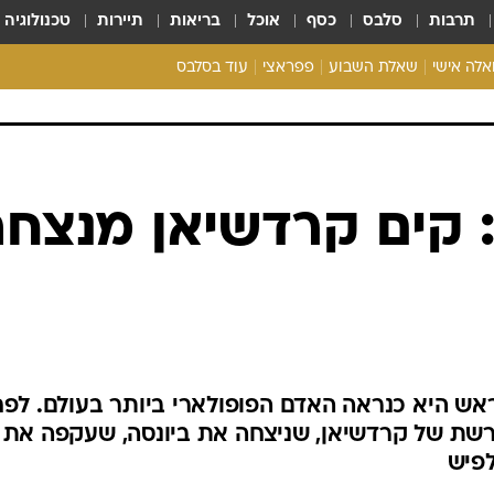
תרבות
סלבס
כסף
אוכל
בריאות
תיירות
טכנולוגיה
ואלה אישי
שאלת השבוע
פפראצי
עוד בסלבס
ריאליטי צ'ק
אונלי פאן
בית המלוכה
כל הכתבות
רכלו לנו
 קים קרדשיאן מנצח