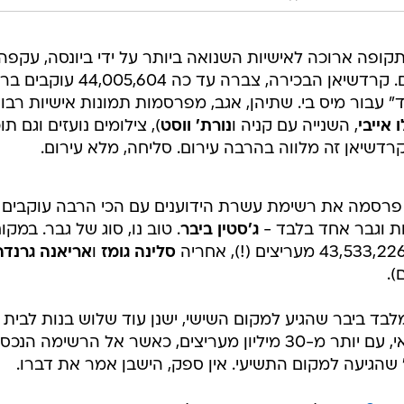
/
אופייני
צילום מסך, אינסטגרם
ופה ארוכה לאישיות השנואה ביותר על ידי ביונסה, עקפה
הזמרת במספר העוקבים באינסטגרם. קרדשיאן הבכירה, צברה עד כה ,604
(!!), מול 43,935,648 "בלבד" עבור מיס בי. שתיהן, אגב, מפרסמות תמונות אישיות רב
 אייבי
, השנייה עם קניה ו
נורת' ווסט
), צילומים נועזים וגם תוכ
רדשיאן זה מלווה בהרבה עירום. סליחה, מלא עירום.
רסמה את רשימת עשרת הידוענים עם הכי הרבה עוקבים