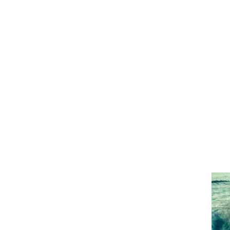
ם
כספת