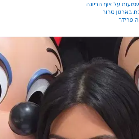
ל זאת, לא בכל יום קווין בי סופגת תבוסה מביכה בקרב
ליטת הריאליטי הבינלאומית, קיסרית תכניות המציאות, בעל
ם קרדשיאן
.
נראה עשו את שלהם, כך שאחרי תקופה ארוכה שבה
הרבה עוקבים ומעריצים ברשת התמונות הפופולרית, הגבר
 תגידו שלום למלכת האינסטגרם החדשה.
ועות על זיוף הריונה
ת בארגון טרור
ה פרידר