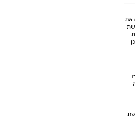
 את
44,005 עוקבים ברשת
ות
ן