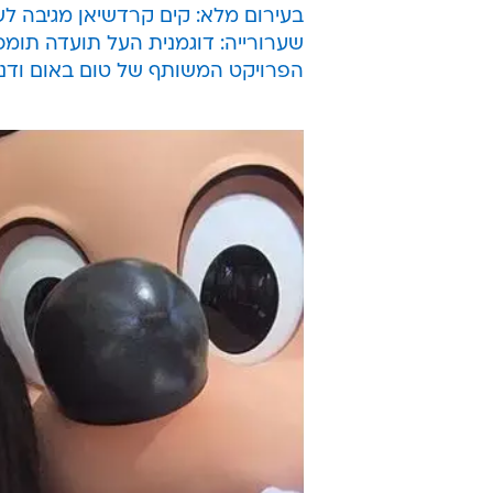
תמשיכו לקרוא את השורות הבאות. בכ
מלכות - מול הנמסיס הנצחית שלה, ש
החוקית של
קניה ווסט
- הלא היא
קי
שלל
צילומי הסלפי והעירום המרגש
כ
הבוטילישס נחשבה לאישיות עם הכי 
קרדישאן הצליחה להעפיל עליה - אז
עוד סיפורים לוהטים:
בעירום מלא: קים קרדשיאן מגיבה לשמ
שערורייה: דוגמנית העל תועדה תומכ
הפרויקט המשותף של טום באום ודנ