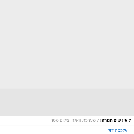
/
לואי! שים חגורה!
מערכת וואלה, צילום מסך
אלכסה דול