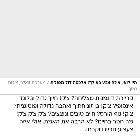
/
היי לואי, איזה צבע בא לך? אלכסה דול מפנקת
מערכת וואלה, צילום
מסך
קריירת דוגמנות מצליחה? צ'ק! חיוך גדול ובלונד
אינסופי? צ'ק! בן זוג חתיך ואהבה גדולה ופוטוגנית?
צ'ק! גוף הורס? חיים טובים ונוצצים? צ'ק צ'ק צ'ק!
מה חסר בחיים? לא הרבה את האמת. אולי איזה
צעצוע חדש ויוקרתי.