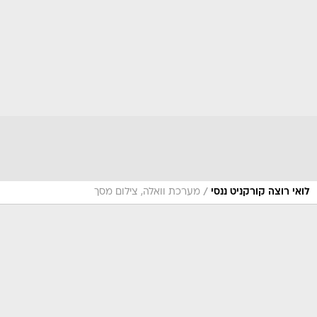
/
לואי רוצה קורקניט ננסי
מערכת וואלה, צילום מסך