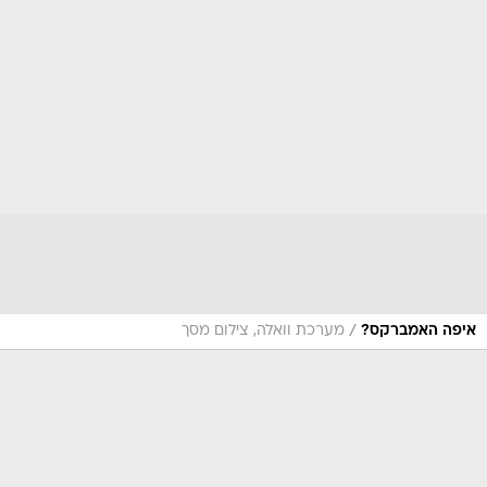
/
איפה האמברקס?
מערכת וואלה, צילום מסך