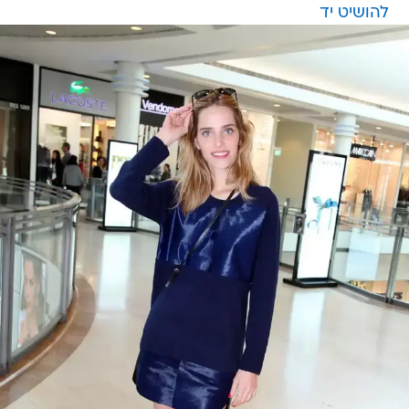
להושיט יד