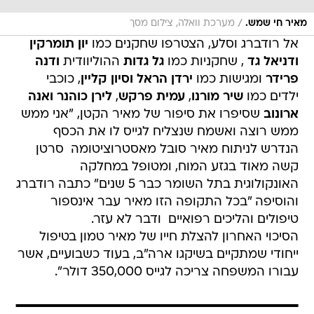
/
מאיר חי שמש.
מערכת וואלה, צילום מסך
אל רודברג וסלע, הצטרפו שחקנים כמו
יון תומרקין
ודניאל גד
, שחקניות כמו
גל גדות
ההוליוודית
ודנה
פרידר
ומגישות כמו
ירדן הראל
וסיון קליין
, כוכבי
ילדים כמו
שיר מורנו
,
עמית פרקש
,
לירן כוהנר
ואנה
ארונוב
שסיפרו את סיפור של מאיר הקטן, "אני ממש
ממש רוצה ואשמח שנצליח לגייס לו את הכסף
הנדרש לניתוח מאיר סובל מאסטרוציטומה  סרטן
קשה מאוד בגזע המוח, ומטופל במחלקה
האונקולוגית בתל השומר כבר 5 שנים" כתבה רודברג
והוסיפה "בכל התקופה הזו מאיר עבר אינספור
טיפולים והליכים רפואיים  ודבר לא עזר.
הסיכוי האחרון להצלת חייו של מאיר טמון בטיפול
ייחודי שמתקיים בשיקגו ארה"ב, בעוד כשבועיים, אשר
עבורו המשפחה צריכה לגייס 350,000 דולר".