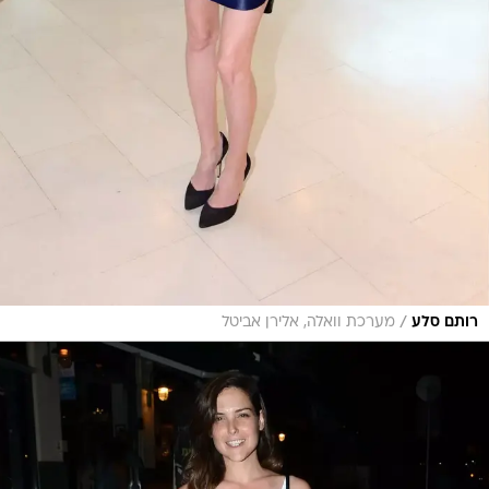
/
רותם סלע
מערכת וואלה, אלירן אביטל