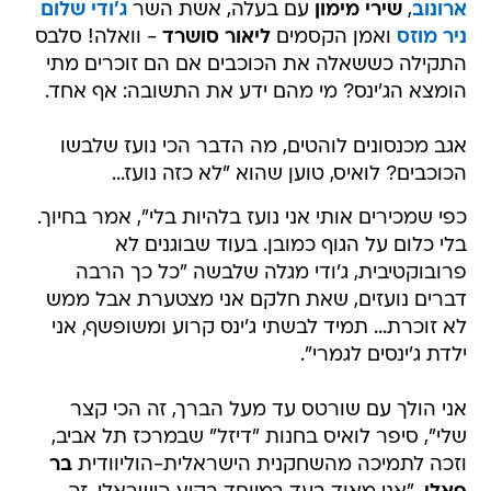
ארונוב
,
שירי מימון
עם בעלה, אשת השר
ג'ודי שלום
ניר מוזס
ואמן הקסמים
ליאור סושרד
- וואלה! סלבס
התקילה כששאלה את הכוכבים אם הם זוכרים מתי
הומצא הג'ינס? מי מהם ידע את התשובה: אף אחד.
אגב מכנסונים לוהטים, מה הדבר הכי נועז שלבשו
הכוכבים? לואיס, טוען שהוא "לא כזה נועז...
כפי שמכירים אותי אני נועז בלהיות בלי", אמר בחיוך.
בלי כלום על הגוף כמובן. בעוד שבוגנים לא
פרובוקטיבית, ג'ודי מגלה שלבשה "כל כך הרבה
דברים נועזים, שאת חלקם אני מצטערת אבל ממש
לא זוכרת... תמיד לבשתי ג'ינס קרוע ומשופשף, אני
ילדת ג'ינסים לגמרי".
אני הולך עם שורטס עד מעל הברך, זה הכי קצר
שלי", סיפר לואיס בחנות "דיזל" שבמרכז תל אביב,
וזכה לתמיכה מהשחקנית הישראלית-הוליוודית
בר