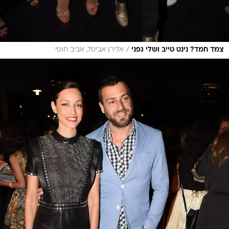
/
צמד חמד? נינט טייב ושלי גפני
אלירן אביטל, אביב חופי