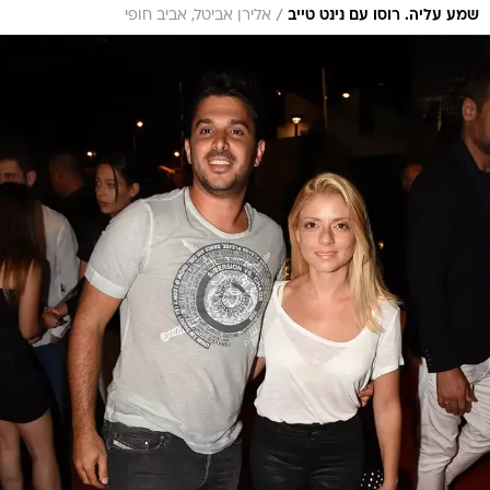
/
שמע עליה. רוסו עם נינט טייב
אלירן אביטל, אביב חופי