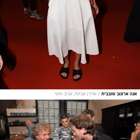
/
אנה ארונוב שובבית
אלירן אביטל, אביב חופי