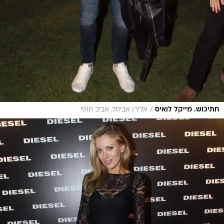
/
חתיכוש. מייקל לואיס
אלירן אביטל, אביב חופי