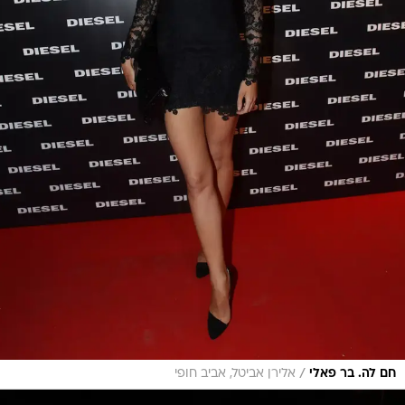
/
חם לה. בר פאלי
אלירן אביטל, אביב חופי