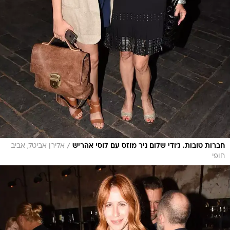
/
חברות טובות. ג'ודי שלום ניר מוזס עם לוסי אהריש
אלירן אביטל, אביב
חופי