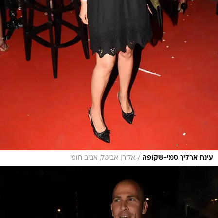
/
עינת ארליך סמי-שקופה
אלירן אביטל, אביב חופי