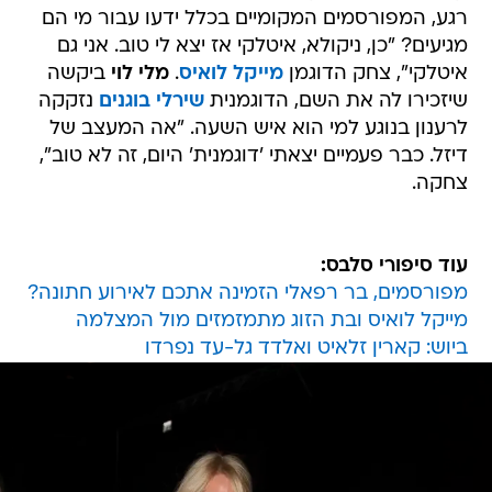
רגע, המפורסמים המקומיים בכלל ידעו עבור מי הם
מגיעים? "כן, ניקולא, איטלקי אז יצא לי טוב. אני גם
איטלקי", צחק הדוגמן
מייקל לואיס
.
מלי לוי
ביקשה
שיזכירו לה את השם, הדוגמנית
שירלי בוגנים
נזקקה
לרענון בנוגע למי הוא איש השעה. "אה המעצב של
דיזל. כבר פעמיים יצאתי 'דוגמנית' היום, זה לא טוב",
צחקה.
עוד סיפורי סלבס:
מפורסמים, בר רפאלי הזמינה אתכם לאירוע חתונה?
מייקל לואיס ובת הזוג מתמזמזים מול המצלמה
ביוש: קארין זלאיט ואלדד גל-עד נפרדו