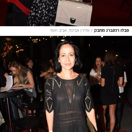
/
פבלו רוזנברג מחבק
אלירן אביטל, אביב חופי