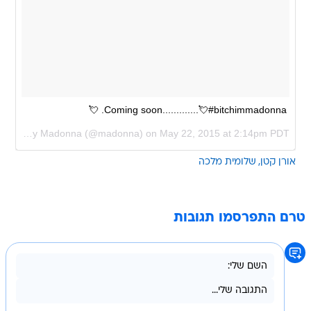
Coming soon.............💘#bitchimmadonna. 💘
A photo posted by Madonna (@madonna) on
May 22, 2015 at 2:14pm PDT
אורן קטן
שלומית מלכה
טרם התפרסמו תגובות