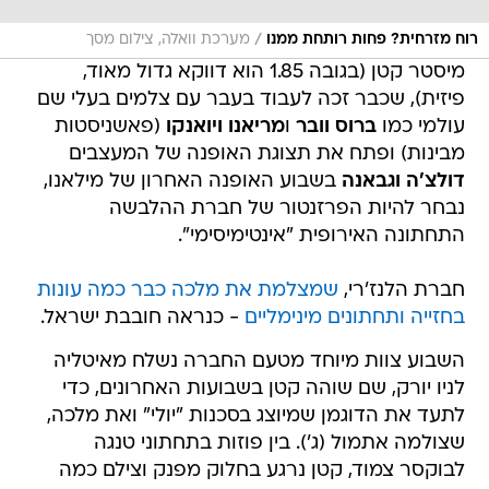
/
רוח מזרחית? פחות רותחת ממנו
מערכת וואלה, צילום מסך
מיסטר קטן (בגובה 1.85 הוא דווקא גדול מאוד,
פיזית), שכבר זכה לעבוד בעבר עם צלמים בעלי שם
עולמי כמו
ברוס וובר
ו
מריאנו ויואנקו
(פאשניסטות
מבינות) ופתח את תצוגת האופנה של המעצבים
דולצ'ה וגבאנה
בשבוע האופנה האחרון של מילאנו,
נבחר להיות הפרזנטור של חברת ההלבשה
התחתונה האירופית "אינטימיסימי".
חברת הלנז'רי,
שמצלמת את מלכה כבר כמה עונות
בחזייה ותחתונים מינימליים
- כנראה חובבת ישראל.
השבוע צוות מיוחד מטעם החברה נשלח מאיטליה
לניו יורק, שם שוהה קטן בשבועות האחרונים, כדי
לתעד את הדוגמן שמיוצג בסכנות "יולי" ואת מלכה,
שצולמה אתמול (ג'). בין פוזות בתחתוני טנגה
לבוקסר צמוד, קטן נרגע בחלוק מפנק וצילם כמה