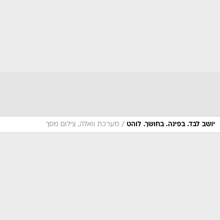
/
יושב לבד. בפינה. בחושך. לוהט
מערכת וואלה, צילום מסך