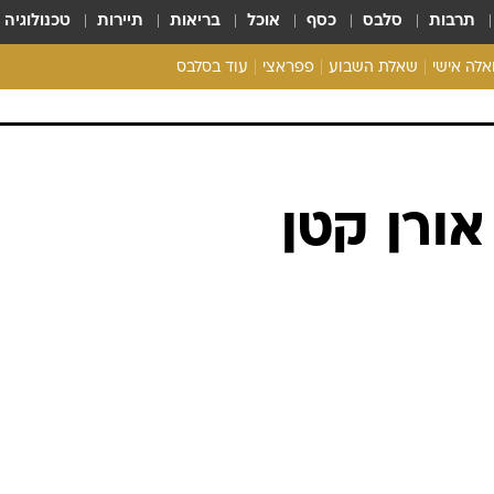
תרבות
סלבס
כסף
אוכל
בריאות
תיירות
טכנולוגיה
ואלה אישי
שאלת השבוע
פפראצי
עוד בסלבס
ריאליטי צ'ק
אונלי פאן
בית המלוכה
כל הכתבות
רכלו לנו
אורן קטן