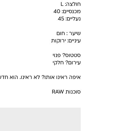
מערכת וואלה
31.12.2008 / 11:11
שם: אורן קטן
גיל: 22
מגורים: ירושלים
גובה: 1.85 מ'
חולצה: L
מכנסיים: 40
נעליים: 45
שיער : חום
עיניים: ירוקות
סטטוס? פנוי
עירום? חלקי