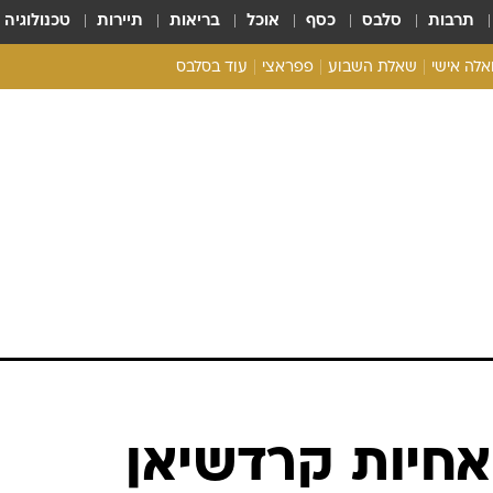
תרבות
סלבס
כסף
אוכל
בריאות
תיירות
טכנולוגיה
ואלה אישי
שאלת השבוע
פפראצי
עוד בסלבס
ריאליטי צ'ק
אונלי פאן
בית המלוכה
כל הכתבות
רכלו לנו
אחיות קרדשיאן