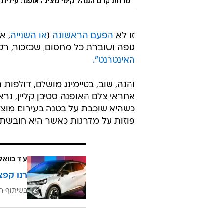
מרחת קרם הגנה? קימי מציגה אופנת עילית
זו לא
הפעם הראשונה
(
או השנייה
, א
גופה ושוברת כל מחסום, שכזכור, רק 
האינטרנט".
והנה, שוב, בטיימינג מושלם, דולפות 
אחראי צלם האופנה סטיבן קליין, נ
כשהיא שוכבת על בטנה בעירום מוצי
פוזות על מדרגות כאשר היא חובשת
עוד בוואל
רנו קפצ
בשיתוף רנ