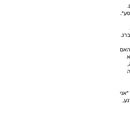
.
ע".
רג.
האם
א