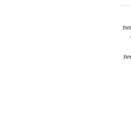
זות
יות