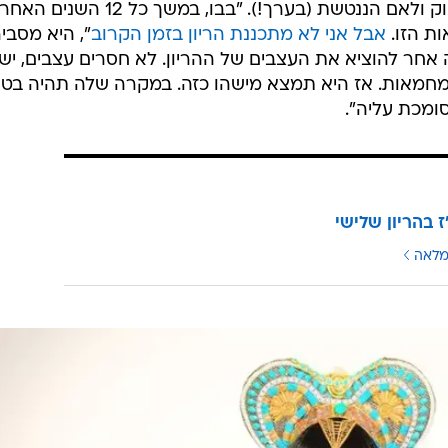
יספיק לטוס לצילומי שתי תכניות ריאליטי (!) מעבר לים, ז
 את התוספת החדשה למשפחה. האם זה נעשה באופן מכו
ות" בשני ההריונות הקודמים של הזוג? "אממ, כמעט", הס
 לא היו ילדים ועל אחת כמה וכמה עכשיו, כשיש שניים והם
האלקטרוניקה היום מרגישים אותך פחות או יותר, רואים או
ה חלק מהחיים".
תה הריונות כשבן הזוג שלה
בבו קובו
שהה זמן רב בחו"ל - ל
היא שמחה לחלוק טיפ עם האב העסוק ולאם הננטשת (בערך!). "בבו, במשך 
ות הזו.
אבל אני לא מתכננת הריון בזמן הקרוב
", היא מסבי
אחר להוציא את העצבים של ההריון. לא חסרים עצבים, יש
ך מחמאות. אז היא תמצא מישהו כזה. במקרה שלה תהיה בט
ומכת עליה".
"ז בהריון שלישי