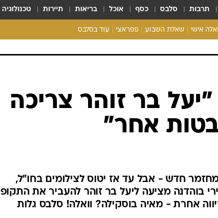
תרבות
סלבס
כסף
אוכל
בריאות
תיירות
טכנולוגיה
ואלה אישי
שאלת השבוע
פפראצי
עוד בסלבס
ריאליטי צ'ק
אונלי פאן
בית המלוכה
כל הכתבות
רכלו לנו
"יעל בר זוהר צריכה