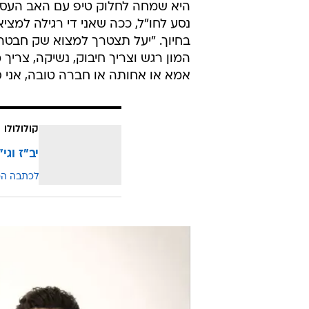
עד שיגלם את מוזס המפורסם, יזוארץ 
למרות שאשתו האוהבת תטפח בבטנה
בדומה לנסיעות שעשה כמנחה "הישרד
במבוכה, "תמיד קשה לעזוב, גם כשעוד
כבר גדולים ומביעים רגשות. אבל עם 
חוץ מזה זו העבודה של אבא שלהם, ז
בוהדנה, שתבלה לצדו על הבמה, חוו
נסע לחו"ל, ככה שאני די רגילה למציא
בחיוך. "יעל תצטרך למצוא שק חבטה 
המון רגש וצריך חיבוק, נשיקה, צרי
אמא או אחותה או חברה טובה, אני ס
קולולולו
יב"ז וגי