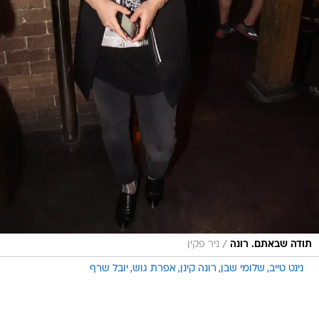
/
תודה שבאתם. רונה
ניר פקין
נינט טייב
שלומי שבן
רונה קינן
אפרת גוש
יובל שרף