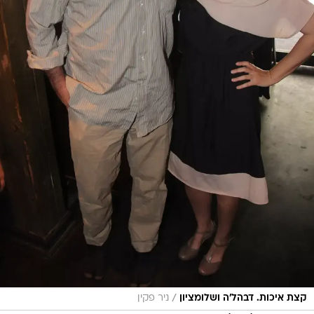
/
קצת איכות. דבהל'ה ושלומציון
ניר פקין