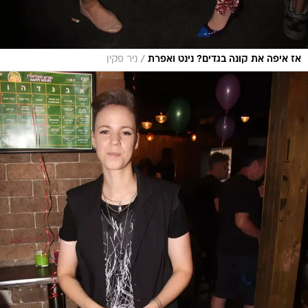
/
אז איפה את קונה בגדים? נינט ואפרת
ניר פקין