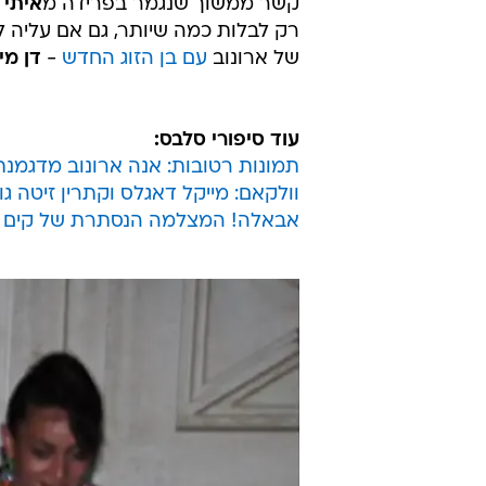
קשר ממשוך שנגמר בפרידה מ
איתי 
רק לבלות כמה שיותר, גם אם עליה ל
של ארונוב
עם בן הזוג החדש
-
דן מי
עוד סיפורי סלבס:
תמונות רטובות: אנה ארונוב מדגמנת
וולקאם: מייקל דאגלס וקתרין זיטה ג
אבאלה! המצלמה הנסתרת של קים 