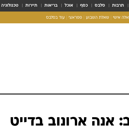
תרבות
סלבס
כסף
אוכל
בריאות
תיירות
טכנולוגיה
ואלה אישי
שאלת השבוע
פפראצי
עוד בסלבס
ריאליטי צ'ק
אונלי פאן
בית המלוכה
כל הכתבות
רכלו לנו
 אנה ארונוב בדייט