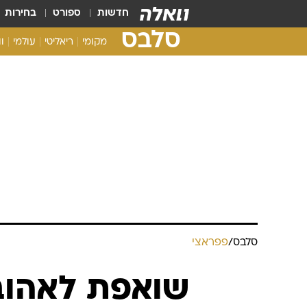
חדשות
ספורט
בחירות
סלבס
מקומי
ריאליטי
עולמי
ו
סלבס
/
פפראצי
שואפת לאהוב: