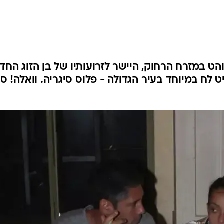
הט במזרח הרחוק, היישר לזרועותיו של בן הזוג החד
יט לח במיוחד בעיר הגדולה - פלוס סיגריה. וואלה! ס