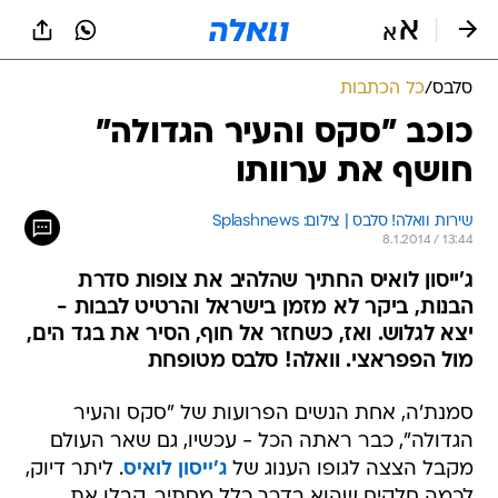
סלבס
/
כל הכתבות
כוכב "סקס והעיר הגדולה"
חושף את ערוותו
שירות וואלה! סלבס | צילום: Splashnews
8.1.2014 / 13:44
ג'ייסון לואיס החתיך שהלהיב את צופות סדרת
הבנות, ביקר לא מזמן בישראל והרטיט לבבות -
יצא לגלוש. ואז, כשחזר אל חוף, הסיר את בגד הים,
מול הפפראצי. וואלה! סלבס מטופחת
סמנת'ה, אחת הנשים הפרועות של "סקס והעיר
הגדולה", כבר ראתה הכל - עכשיו, גם שאר העולם
מקבל הצצה לגופו הענוג של
ג'ייסון לואיס
. ליתר דיוק,
לכמה חלקים שהוא בדרך כלל מסתיר. קבלו את