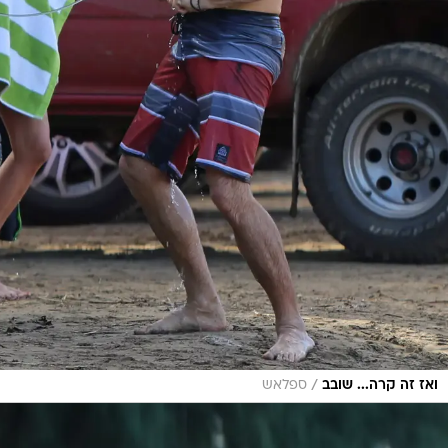
/
ואז זה קרה... שובב
ספלאש