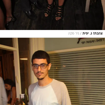
/
צהבת! ג. יפית
ניר פקין