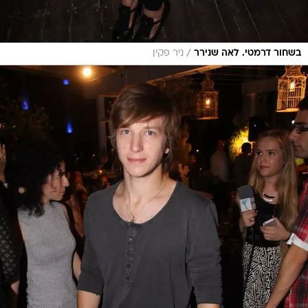
/
בשחור דרמטי. לאה שנירר
ניר פקין