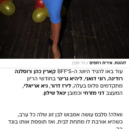
/
לוהטת. אירית רחמים
ניר פקין
עוד באו להגיד היוש: ה-BFF'S
קארין כהן
ו
רוסלנה
רודינה
,
רוני דואני
,
ליהיא גרינר
בחודשי הריון
מתקדמים פלוס בעלה,
לירז דרור
,
גיא אריאלי
,
המעצב
דני מזרחי
וכמובן
יגאל שילון
.
וואלה! סלבס עושה אמבוש לבן זוג שלה כל ערב,
כשהיא אורבת לו מתחת לבית. ואז תופסת אותו בוגד