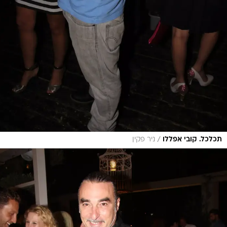
/
תכלכל. קובי אפללו
ניר פקין