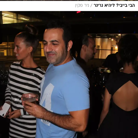
/
הבי בייבי? ליהיא גרינר
ניר פקין