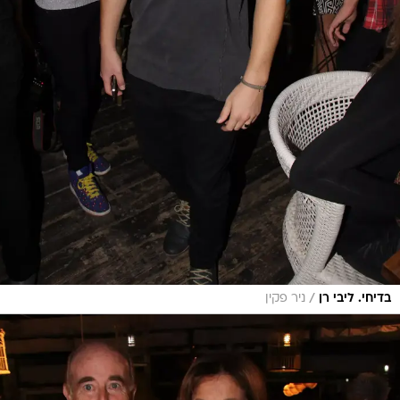
/
בדיחי. ליבי רן
ניר פקין