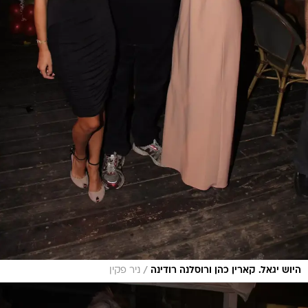
/
היוש יגאל. קארין כהן ורוסלנה רודינה
ניר פקין