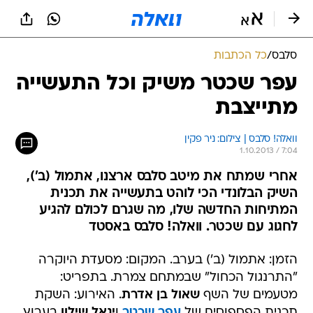
סלבס
/
כל הכתבות
עפר שכטר משיק וכל התעשייה
מתייצבת
וואלה! סלבס | צילום: ניר פקין
1.10.2013 / 7:04
אחרי שמתח את מיטב סלבס ארצנו, אתמול (ב'),
השיק הבלונדי הכי לוהט בתעשייה את תכנית
המתיחות החדשה שלו, מה שגרם לכולם להגיע
לחגוג עם שכטר. וואלה! סלבס באסטד
הזמן: אתמול (ב') בערב. המקום: מסעדת היוקרה
"התרנגול הכחול" שבמתחם צמרת. בתפריט:
מטעמים של השף
שאול בן אדרת
. האירוע: השקת
תכנית הפספוסים של
עפר שכטר
ו
יגאל שילון
בערוץ