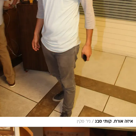
/
איזה אורח. קותי סבג
ניר פקין