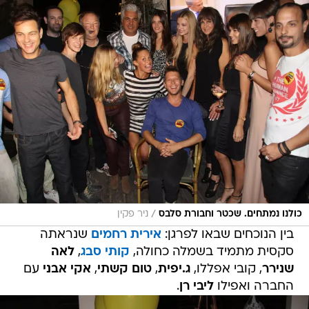
/
כולנו נמתחים. שכטר וחבורת סלבס
ניר פקין
בין הנוכחים שבאו לפרגן:
אירית רחמים
שנראתה
סקסית מתמיד בשמלה כחולה,
קותי סבג
,
לאה
שנירר
, קובי אפללו,
ג.יפית
,
טום קשתי
,
אקי אבני
עם
החברה ואפילו
ליבי רן
.