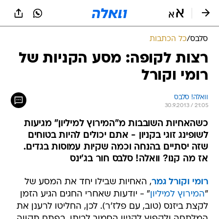
סלבס
/
כל הכתבות
רצות לקופה: מסע הקניות של
רומי וקורל
וואלה! סלבס
30.9.2013 / 21:05
כשהאחיות השובבות מ"המירוץ למיליון" מגיעות
לשופינג זוגי בקניון - אתם יכולים להיות בטוחים
שזה יסתיים בהנחה וכמה שקיות עמוסות בגדים.
אז מה קנו? וואלה! סלבס חור בג'ינס
רומי וקורל גמר
, האחיות שבילו יחד את המסע של
"
המירוץ למיליון
" - יודעות שאחרי החגים הגיע הזמן
לקצת ביזנס (טוב, עם פלז'ר). לכן, החליטו לרענן את
המלתחה ולקפוץ לקניון הסמוך לביתן, בפתח תקווה