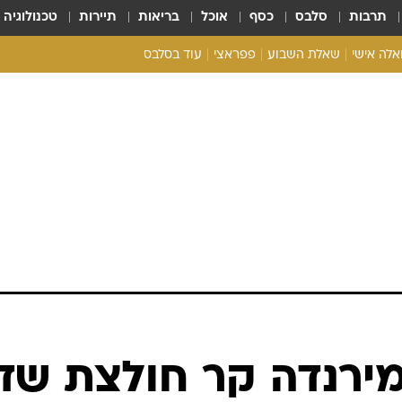
תרבות
סלבס
כסף
אוכל
בריאות
תיירות
טכנולוגיה
ואלה אישי
שאלת השבוע
פפראצי
עוד בסלבס
ריאליטי צ'ק
אונלי פאן
בית המלוכה
כל הכתבות
רכלו לנו
מירנדה קר חולצת שד