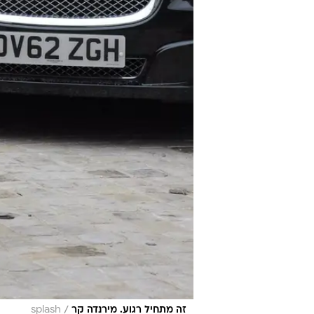
/
זה מתחיל רגוע. מירנדה קר
splash