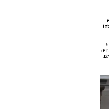
ה!
ו
חזה
ם,