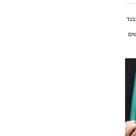
בגד
ים