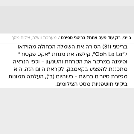
/
בייבי, רק עוד פעם אחת? בריטני ספירס
מערכת וואלה, צילום מסך
בריטני (31) הסירה את השמלה הכחולה מהוידאו
ל"Ooh La La", קילפה את מנחת "אקס פקטור"
וסימנה במרקר את הקרחת והשגעון - וכפי הנראה
מתכננת להפציע בקאמבק. לקראת היום הזה, היא
מפזרת טיזרים ברשת - כשהיום (ב'), העלתה תמונות
ביקיני חושפניות מסט הצילומים.