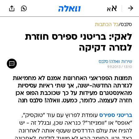
סלבס
/
כל הכתבות
לאקי: בריטני ספירס חוזרת
לגזרה דקיקה
שירות וואלה! סלבס
9.9.2013 / 13:10
תמונות הפפראצי האחרונות אמנם לא מחמיאות
לגזרתה החדשה-ישנה, אך שתי ראיות עסיסיות
מהאינסטגרם מעידות על כך שכוכבת הפופ אכן
חזרה לעצמה. כלומר, כמעט. וואלה! סלבס חנה
בריטני ספירס
עומדת לפרוץ עם עוד "טוקסיק",
"אופס" או "וומנייזר"? כנראה שכן, ובגלל זה - יש
להניח את עולם הדרדסים שעטף אותה לאחרונה
בצד. נכון, החומר הבא לא מיועד לילדים. לאחרונה