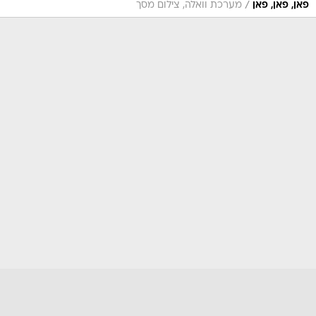
/
פאן, פאן, פאן
מערכת וואלה, צילום מסך