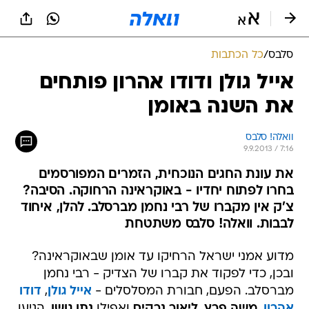
סלבס
/
כל הכתבות
אייל גולן ודודו אהרון פותחים
את השנה באומן
וואלה! סלבס
9.9.2013 / 7:16
את עונת החגים הנוכחית, הזמרים המפורסמים
בחרו לפתוח יחדיו - באוקראינה הרחוקה. הסיבה?
צ'ק אין מקברו של רבי נחמן מברסלב. להלן, איחוד
לבבות. וואלה! סלבס משתטחת
מדוע אמני ישראל הרחיקו עד אומן שבאוקראינה?
ובכן, כדי לפקוד את קברו של הצדיק - רבי נחמן
מברסלב. הפעם, חבורת המסלסלים -
אייל גולן
,
דודו
אהרון
,
משה פרץ
,
ליאור נרקיס
ואפילו
נתן גושן
, הגיעו