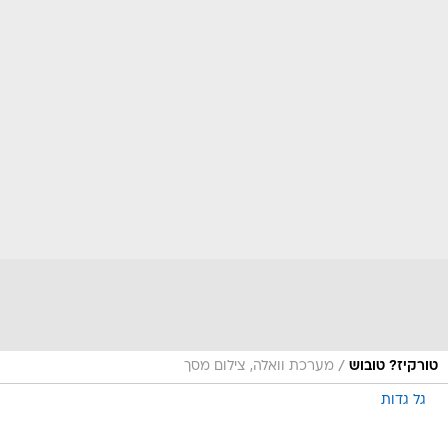
/
טורקיז? טובוש
מערכת וואלה, צילום מסך
גל גדות