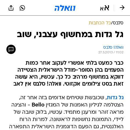
סלבס
/
כל הכתבות
גל גדות במחשוף עצבני, שוב
וואלה! סלבס
27.5.2013 / 11:02
כבר כמעט בלתי אפשרי לעקוב אחר כמות
הפעמים בהן הסופר-מודל הישראלית הצטיידה
דווקא במחשוף מרהיב כל כך. עכשיו, היא עושה
זאת בסט צילומים אקזוטי. וואלה! סלבס אין לאב
גל גדות
, שכובשת שטיחים אדומים בזה אחר זה,
הצטלמה לגיליון האמנות של המגזין
Bello
- והציגה
מראה זוהר ומרענן מתמיד. עכשיו, בלוק שובה של
ליידי, התמונות נחשפות לראשונה. למרות הרוח
האלגנטית, גם הפעם הדוגמנית הישראלית התפארה