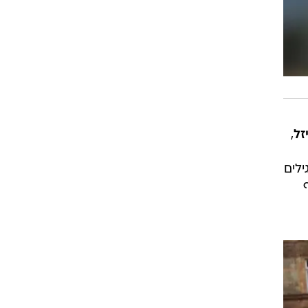
יזל
,
לים