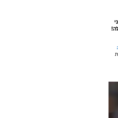
י
ה!
ת