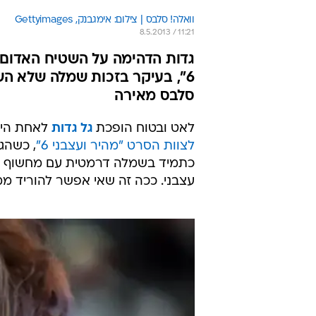
וואלה! סלבס | צילום: אימגבנק, Gettyimages
8.5.2013 / 11:21
גדות הדהימה על השטיח האדום ב
6", בעיקר בזכות שמלה שלא הש
סלבס מאירה
לאט ובטוח הופכת
גל גדות
לאחת הישר
לצוות הסרט "מהיר ועצבני 6"
, כשהג
כתמיד בשמלה דרמטית עם מחשוף עמ
עצבני. ככה זה שאי אפשר להוריד ממ