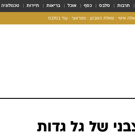
תרבות
סלבס
כסף
אוכל
בריאות
תיירות
טכנולוגיה
ואלה אישי
שאלת השבוע
פפראצי
עוד בסלבס
ריאליטי צ'ק
אונלי פאן
בית המלוכה
כל הכתבות
רכלו לנו
י של גל גדות