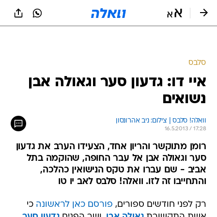
סלבס
איי דו: גדעון סער וגאולה אבן
נשואים
וואלה! סלבס | צילום: ניב אהרונסון
16.5.2013 / 17:28
רומן מתוקשר והריון אחד, הצעידו הערב את גדעון
סער וגאולה אבן אל עבר החופה, שהוקמה בתל
אביב - שם עברו את טקס הנישואין כהלכה,
והתחייבו זה לזו. וואלה! סלבס לאב יו טו
רק לפני חודשים ספורים,
פורסם כאן לראשונה
כי
אשת התקשורת
גאולה אבן
, ושר הפנים
גדעון סער
,