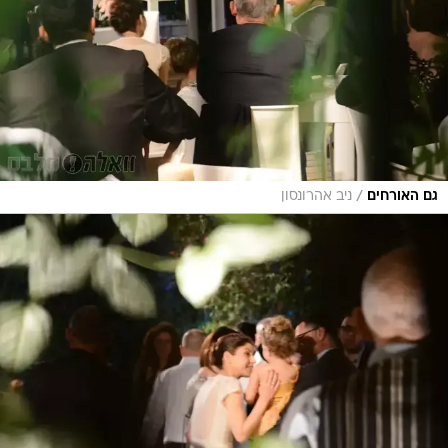
/
גם האורחים
ניב אהרונסון